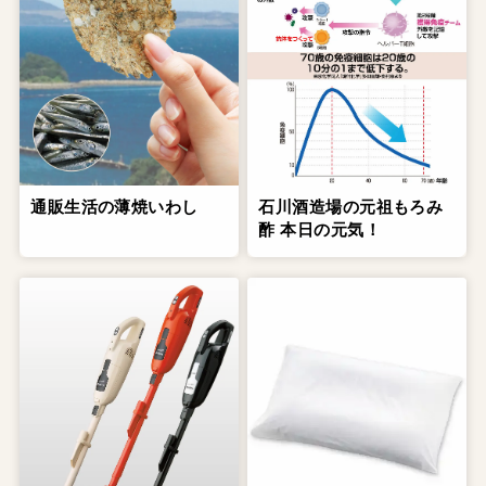
通販生活の薄焼いわし
石川酒造場の元祖もろみ
酢 本日の元気！