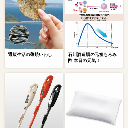
通販生活の薄焼いわし
石川酒造場の元祖もろみ
酢 本日の元気！