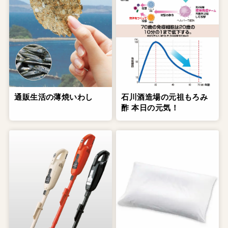
通販生活の薄焼いわし
石川酒造場の元祖もろみ
酢 本日の元気！