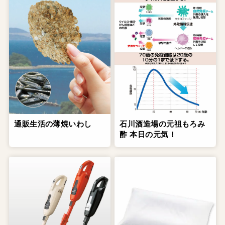
通販生活の薄焼いわし
石川酒造場の元祖もろみ
酢 本日の元気！