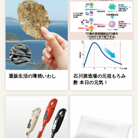
通販生活の薄焼いわし
石川酒造場の元祖もろみ
酢 本日の元気！