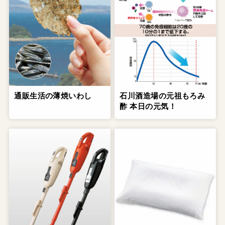
通販生活の薄焼いわし
石川酒造場の元祖もろみ
酢 本日の元気！