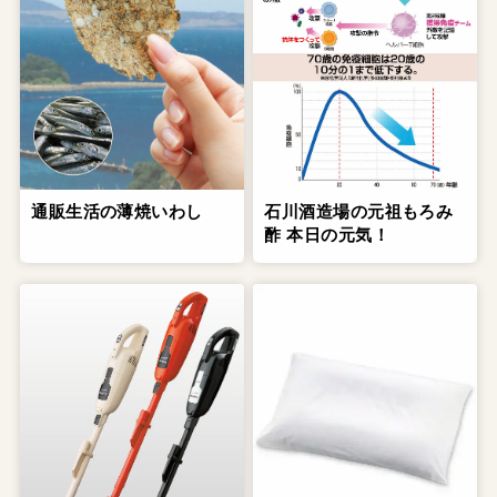
通販生活の薄焼いわし
石川酒造場の元祖もろみ
酢 本日の元気！