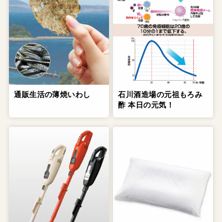
通販生活の薄焼いわし
石川酒造場の元祖もろみ
酢 本日の元気！