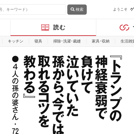
検索
ようこそ
ゲ
読む
キッチン
寝具
掃除･洗濯･裁縫
家具･収納
生活雑