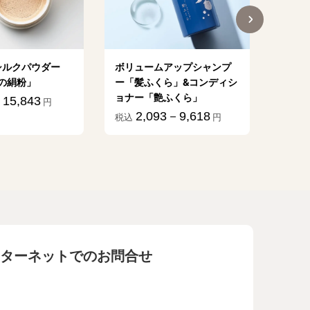
シルクパウダー
ボリュームアップシャンプ
植物乳
の絹粉」
ー「髪ふくら」&コンディシ
億」
ョナー「艶ふくら」
15,843
1
円
税込
2,093－9,618
税込
円
ターネットでのお問合せ