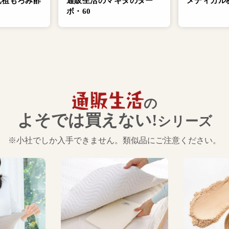
元祖もろみ酢
通販生活のマキタのター
メディカル
ボ・60
の
よそでは買えない!
シリーズ
※小社でしか入手できません。類似品にご注意ください。