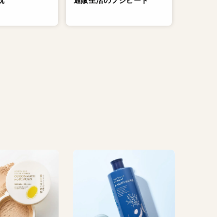
通販生活のフジヒート
枕