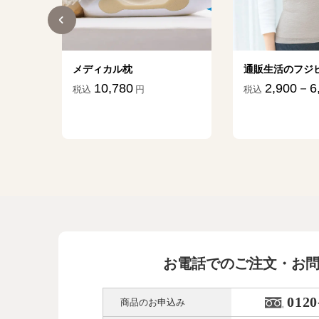
ター
メディカル枕
通販生活のフジ
10,780
2,900－6
税込
円
税込
45
円
お電話でのご注文・お
0120
商品のお申込み