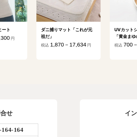
ヒート
ダニ捕りマット「これが元
UVカット
祖だ」
「黄金まゆ
,300
円
1,870－17,634
700－
税込
円
税込
問合せ
イン
-164-164