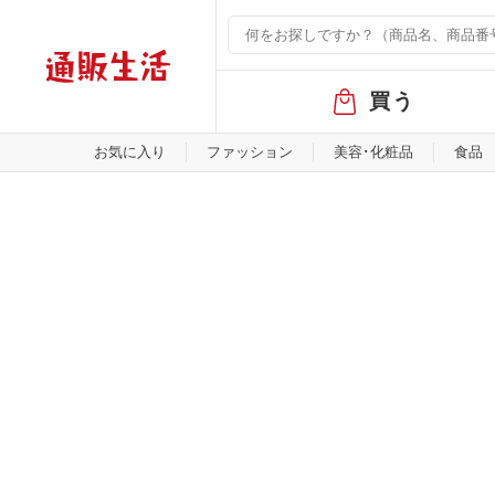
グ
買う
ロ
ー
バ
お気に入り
ファッション
美容･化粧品
食品
ル
メ
ニ
ュ
ー