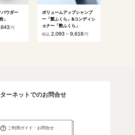
アップシャンプ
植物乳酸菌飲料「毎日千
ら」&コンディシ
億」
ふくら」
1,790－3,580
税込
円
3－9,618
円
ターネットでのお問合せ
ご利用ガイド・お問合せ