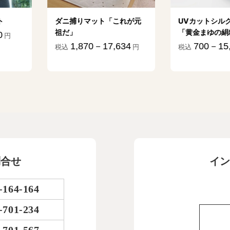
「これが元
UVカットシルクパウダー
ボリューム
「黄金まゆの絹粉」
ー「髪ふく
ョナー「艶
7,634
700－15,843
円
税込
円
2,09
税込
問合せ
イン
-164-164
-701-234