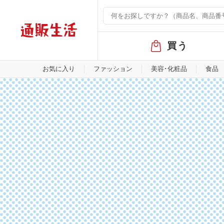
グ
買う
ロ
ー
バ
お気に入り
ファッション
美容･化粧品
食品
ル
メ
ニ
ュ
ー