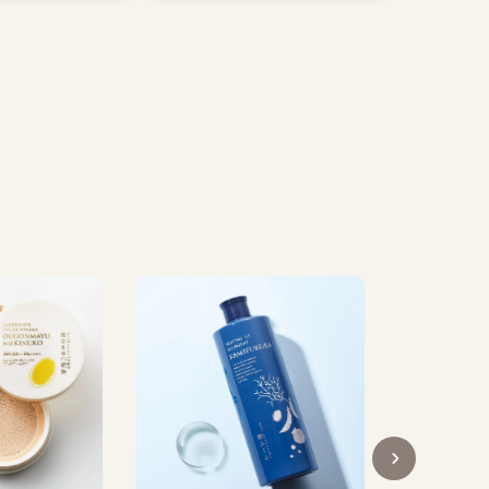
搾り立
1
税込