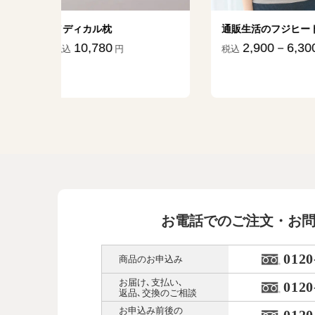
通販生活のフジヒート
ダニ捕りマット
祖だ」
2,900－6,300
税込
円
1,870－1
税込
お電話でのご注文・お
0120
商品のお申込み
お届け､支払い､
0120
返品､交換のご相談
お申込み前後の