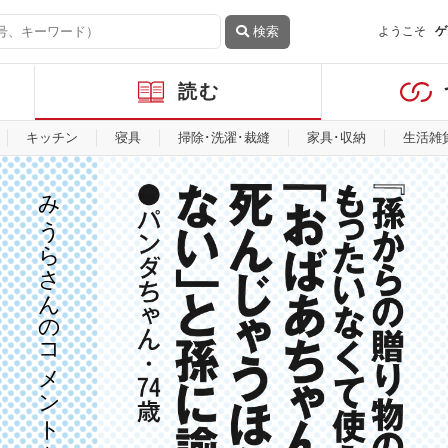
検索
ようこそ
ゲ
読む
キッチン
寝具
掃除･洗濯･裁縫
家具･収納
生活雑
みうらさんのコメントを見る