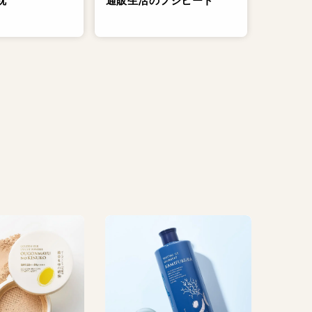
通販生活のフジヒート
枕