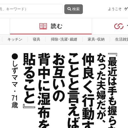
検索
ようこそ
ゲ
読む
キッチン
寝具
掃除･洗濯･裁縫
家具･収納
生活雑