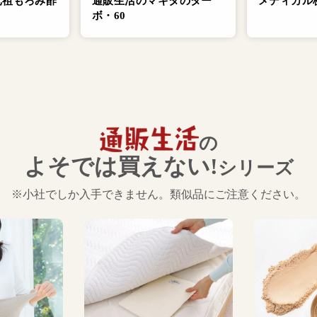
元祖もろみ酢
通販生活のマキタのター
メディカル
ボ・60
の
よそでは買えない!
シリーズ
※小社でしか入手できません。類似品にご注意ください。