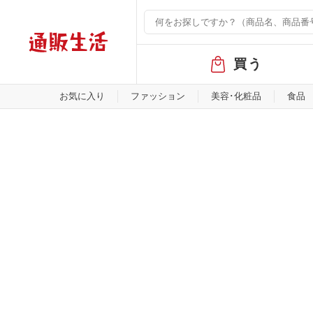
グ
買う
ロ
ー
バ
お気に入り
ファッション
美容･化粧品
食品
ル
メ
ニ
ュ
ー