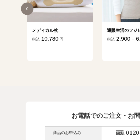
ター
メディカル枕
通販生活のフジ
10,780
2,900－6
税込
円
税込
45
円
お電話でのご注文・お
0120
商品のお申込み