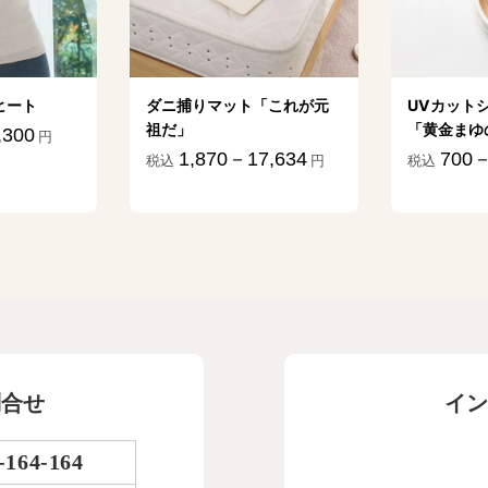
ヒート
ダニ捕りマット「これが元
UVカット
祖だ」
「黄金まゆ
,300
円
1,870－17,634
700－
税込
円
税込
問合せ
イン
-164-164