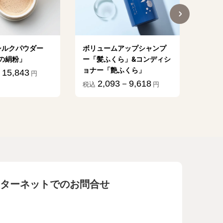
シルクパウダー
ボリュームアップシャンプ
植物乳
の絹粉」
ー「髪ふくら」&コンディシ
億」
ョナー「艶ふくら」
15,843
1
円
税込
2,093－9,618
税込
円
ターネットでのお問合せ