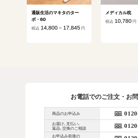
ター
メディカル枕
通販生活のフジ
10,780
2,900－6
税込
円
税込
45
円
お電話でのご注文・お
0120
商品のお申込み
お届け､支払い､
0120
返品､交換のご相談
お申込み前後の