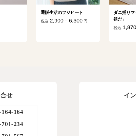
ヒート
ダニ捕りマット「これが元
UVカット
祖だ」
「黄金まゆ
,300
円
1,870－17,634
700－
税込
円
税込
問合せ
イン
-164-164
-701-234