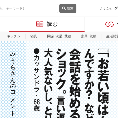
検索
ようこそ
ゲ
読む
キッチン
寝具
掃除･洗濯･裁縫
家具･収納
生活雑
みうらさんのコメントを見る