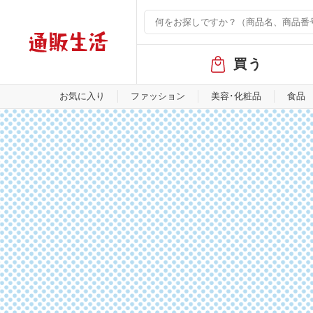
グ
買う
ロ
ー
バ
お気に入り
ファッション
美容･化粧品
食品
ル
メ
ニ
ュ
ー