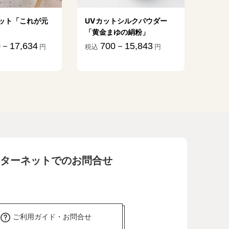
シルクパウダー
ボリュームアップシャンプ
植物乳
の絹粉」
ー「髪ふくら」&コンディシ
億」
ョナー「艶ふくら」
15,843
1
円
税込
2,093－9,618
税込
円
ターネットでのお問合せ
ご利用ガイド・お問合せ