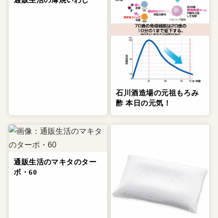
通販生活の薄焼いわし
石川酒造場の元祖もろみ
酢 本日の元気！
通販生活のマキタのター
ボ・60