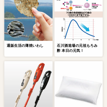
通販生活の薄焼いわし
石川酒造場の元祖もろみ
酢 本日の元気！