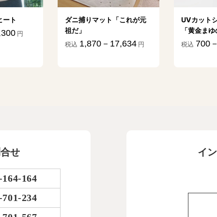
ヒート
ダニ捕りマット「これが元
UVカット
祖だ」
「黄金まゆ
,300
円
1,870－17,634
700－
税込
円
税込
問合せ
イン
-164-164
-701-234