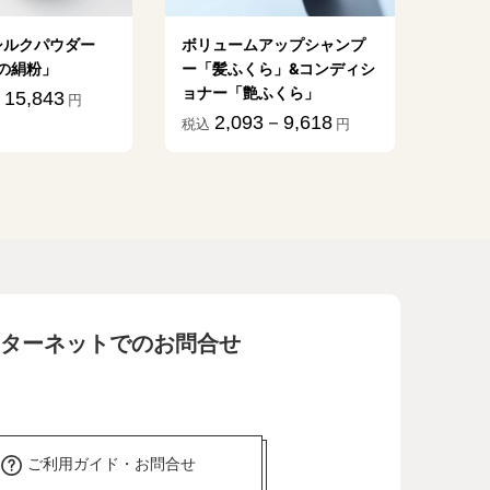
シルクパウダー
ボリュームアップシャンプ
植物乳
の絹粉」
ー「髪ふくら」&コンディシ
億」
ョナー「艶ふくら」
15,843
1
円
税込
2,093－9,618
税込
円
ターネットでのお問合せ
ご利用ガイド・お問合せ