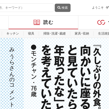
検索
ようこそ
ゲ
読む
キッチン
寝具
掃除･洗濯･裁縫
家具･収納
生活雑
みうらさんのコメントを見る