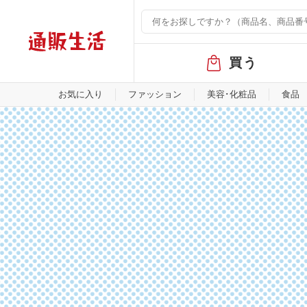
グ
買う
ロ
ー
バ
お気に入り
ファッション
美容･化粧品
食品
ル
メ
ニ
ュ
ー