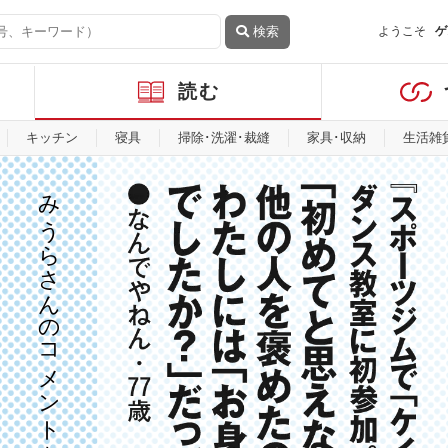
検索
ようこそ
ゲ
読む
キッチン
寝具
掃除･洗濯･裁縫
家具･収納
生活雑
みうらさんのコメントを見る