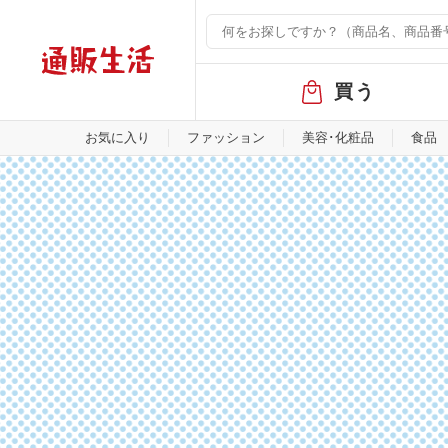
グ
買う
ロ
ー
バ
お気に入り
ファッション
美容･化粧品
食品
ル
メ
ニ
ュ
ー