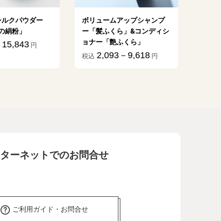
シルクパウダー
ボリュームアップシャンプ
植物乳
の絹粉」
ー「髪ふくら」&コンディシ
億」
ョナー「艶ふくら」
15,843
1
円
税込
2,093－9,618
税込
円
ターネットでのお問合せ
ご利用ガイド・お問合せ