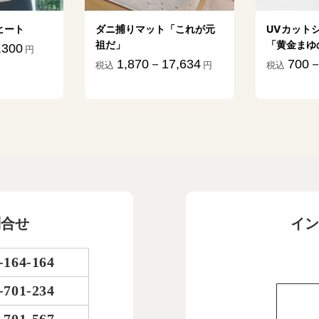
ヒート
ダニ捕りマット「これが元
UVカット
祖だ」
「黄金まゆ
,300
円
1,870－17,634
700－
税込
円
税込
問合せ
イン
-164-164
-701-234