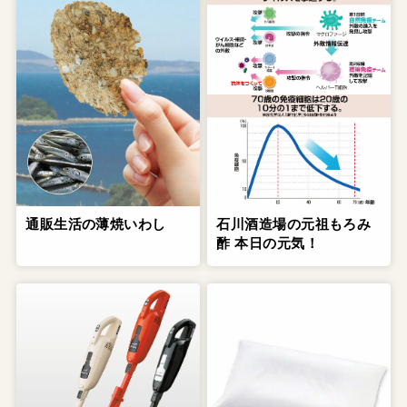
通販生活の薄焼いわし
石川酒造場の元祖もろみ
酢 本日の元気！