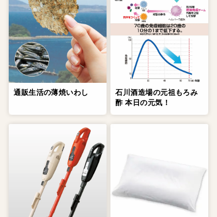
通販生活の薄焼いわし
石川酒造場の元祖もろみ
酢 本日の元気！