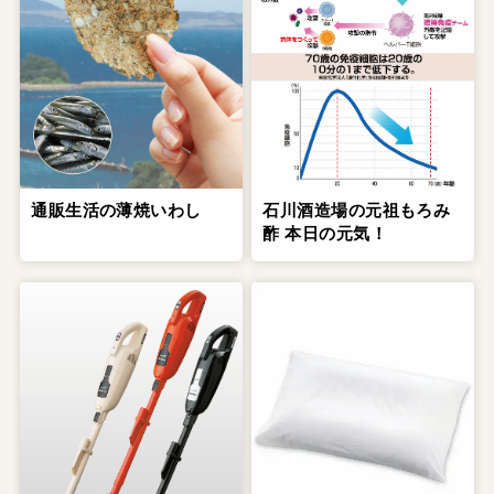
通販生活の薄焼いわし
石川酒造場の元祖もろみ
酢 本日の元気！