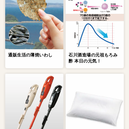
通販生活の薄焼いわし
石川酒造場の元祖もろみ
酢 本日の元気！