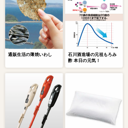
通販生活の薄焼いわし
石川酒造場の元祖もろみ
酢 本日の元気！