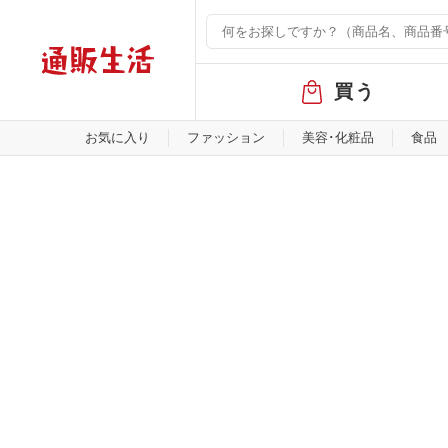
グ
買う
ロ
ー
バ
お気に入り
ファッション
美容･化粧品
食品
ル
メ
ニ
ュ
ー