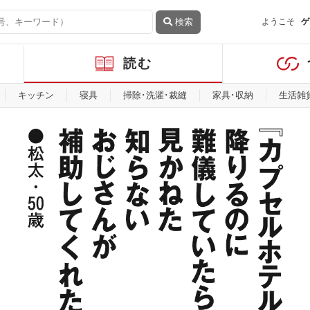
検索
ようこそ
ゲ
読む
キッチン
寝具
掃除･洗濯･裁縫
家具･収納
生活雑