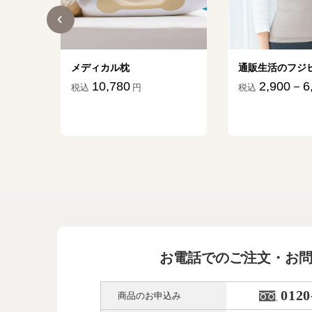
ター
メディカル枕
通販生活のフジ
10,780
2,900－6
税込
円
税込
45
円
お電話でのご注文・お
0120
商品のお申込み