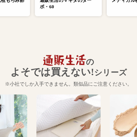
元祖もろみ酢
通販生活のマキタのター
メディカル
ボ・60
の
よそでは買えない!
シリーズ
※小社でしか入手できません。類似品にご注意ください。