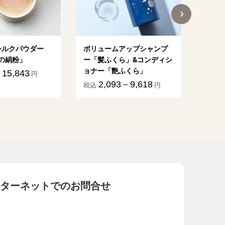
シルクパウダー
ボリュームアップシャンプ
植物乳
の絹粉」
ー「髪ふくら」&コンディシ
億」
ョナー「艶ふくら」
15,843
1
円
税込
2,093－9,618
税込
円
ターネットでのお問合せ