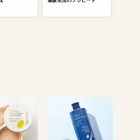
通販生活のフジヒート
枕