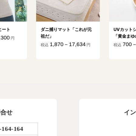
ヒート
ダニ捕りマット「これが元
UVカット
祖だ」
「黄金まゆ
,300
円
1,870－17,634
700－
税込
円
税込
問合せ
イン
-164-164