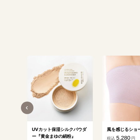
が元
UVカット保湿シルクパウダ
風を感じるショーツ
ー『黄金まゆの絹粉』
5,280
税込
円