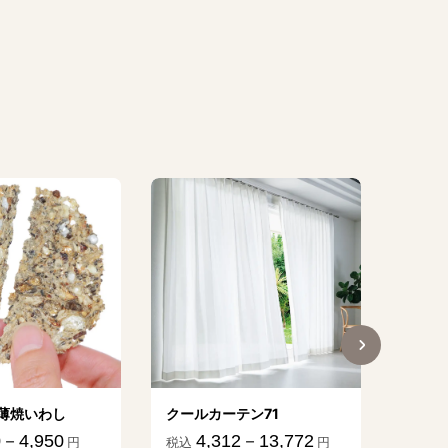
焼いわし
クールカーテン71
メラニ
－4,950
4,312－13,772
10
円
税込
円
税込