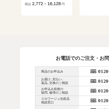
2,772－16,128
円
税込
円
お電話でのご注文・お
0120
商品のお申込み
お届け､支払い､
0120
返品､交換のご相談
お申込み前後の
0120
疑問､修理のご相談
スロワージュ化粧品
0120
相談窓口