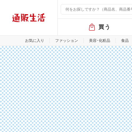
グ
買う
ロ
ー
バ
お気に入り
ファッション
美容･化粧品
食品
ル
メ
ニ
ュ
ー