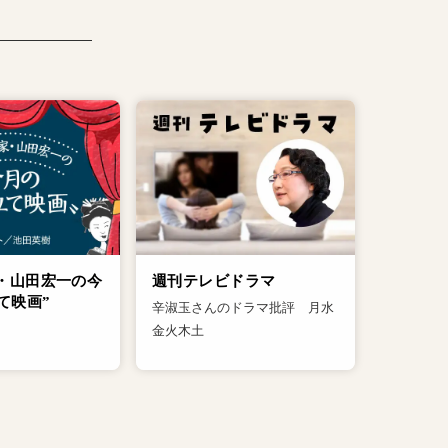
・山田宏一の今
週刊テレビドラマ
て映画”
辛淑玉さんのドラマ批評 月水
金火木土