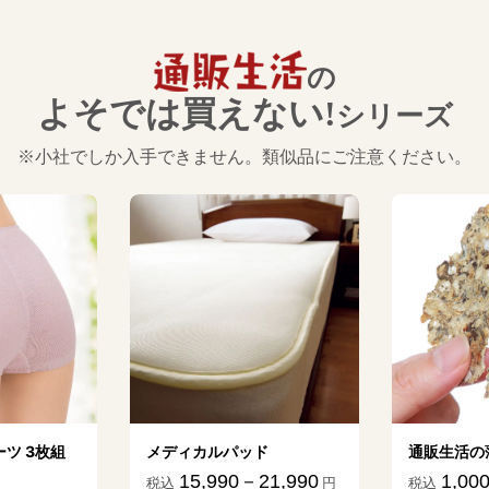
の
よそでは買えない!
シリーズ
※小社でしか入手できません。類似品にご注意ください。
 3枚組
メディカルパッド
通販生活の薄
15,990－21,990
1,000
税込
円
税込