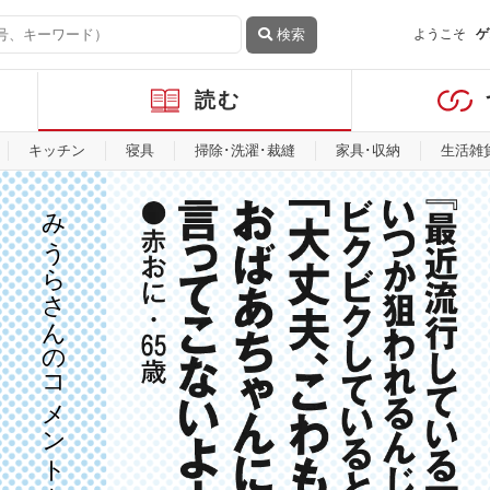
検索
ようこそ
ゲ
読む
キッチン
寝具
掃除･洗濯･裁縫
家具･収納
生活雑
みうらさんのコメントを見る