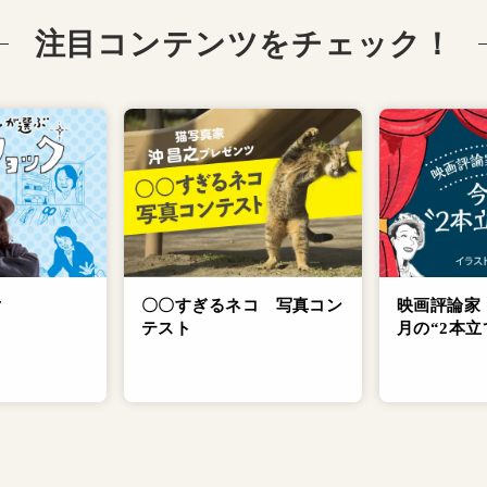
注目コンテンツをチェック！
ク
〇〇すぎるネコ 写真コン
映画評論家
テスト
月の“2本立