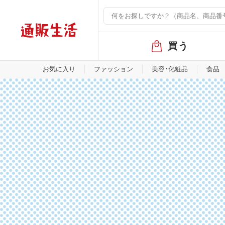
グ
買う
ロ
ー
バ
お気に入り
ファッション
美容･化粧品
食品
ル
メ
ニ
ュ
ー