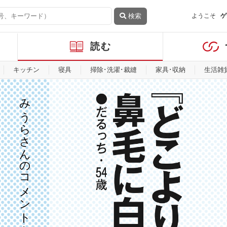
検索
ようこそ
ゲ
読む
キッチン
寝具
掃除･洗濯･裁縫
家具･収納
生活雑
みうらさんのコメントを見る