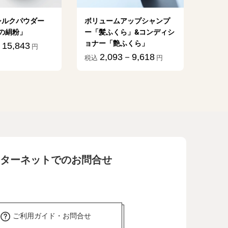
シルクパウダー
ボリュームアップシャンプ
植物乳
の絹粉」
ー「髪ふくら」&コンディシ
億」
ョナー「艶ふくら」
15,843
1
円
税込
2,093－9,618
税込
円
ターネットでのお問合せ
ご利用ガイド・お問合せ