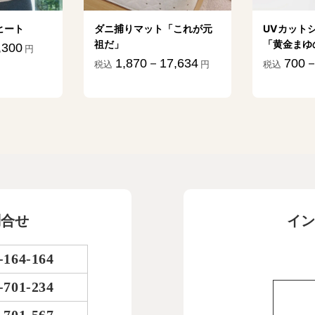
ヒート
ダニ捕りマット「これが元
UVカット
祖だ」
「黄金まゆ
,300
円
1,870－17,634
700－
税込
円
税込
問合せ
イン
-164-164
-701-234