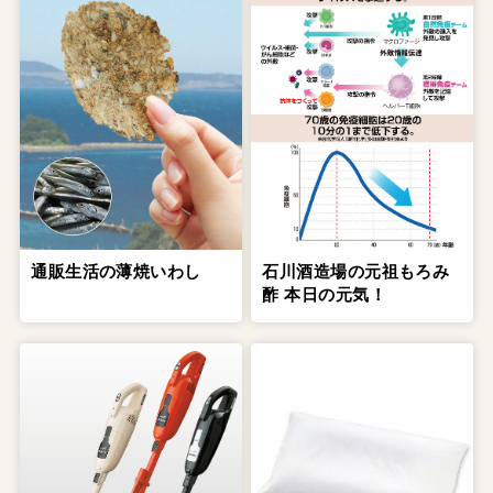
通販生活の薄焼いわし
石川酒造場の元祖もろみ
酢 本日の元気！