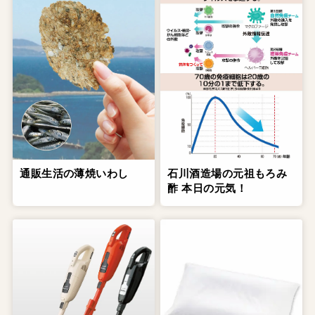
通販生活の薄焼いわし
石川酒造場の元祖もろみ
酢 本日の元気！