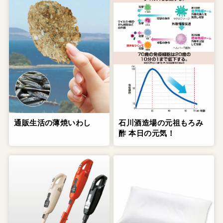
通販生活の薄焼いわし
石川酒造場の元祖もろみ
酢 本日の元気！