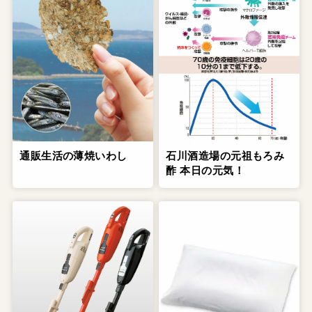
通販生活の薄焼いわし
石川酒造場の元祖もろみ
酢 本日の元気！