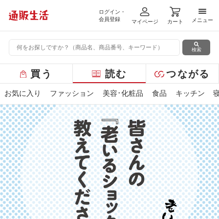
ログイン・
メニ
会員登録
メニュー
マイページ
カート
検索
グ
買う
読む
つながる
ロ
ー
お気に入り
ファッション
美容･化粧品
食品
キッチン
バ
ル
メ
ニ
ュ
ー