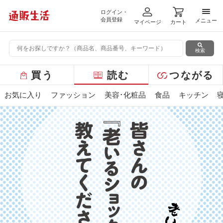
ログイン・
メニ
会員登録
メニュー
マイページ
カート
検索
グ
買う
読む
つながる
ロ
ー
お気に入り
ファッション
美容･化粧品
食品
キッチン
バ
ル
メ
ニ
ュ
ー