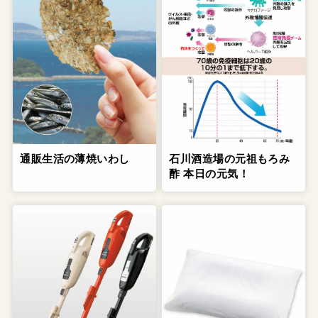
通販生活の薄焼いわし
石川酒造場の元祖もろみ
酢 本日の元気！