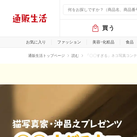
グ
買う
ロ
ー
バ
お気に入り
ファッション
美容･化粧品
食品
ル
メ
通販生活トップページ
読む
「〇〇すぎる」ネコ写真コンテ
ニ
ュ
ー