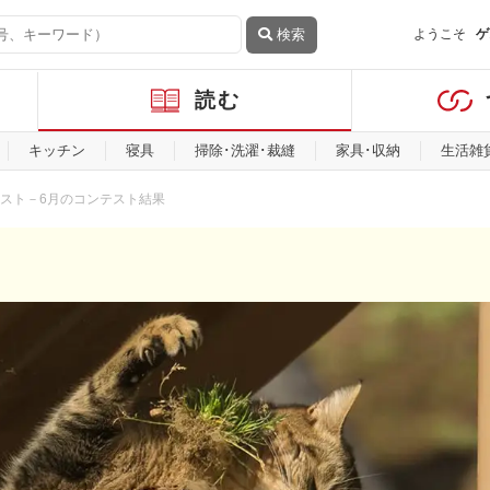
検索
ようこそ
ゲ
読む
キッチン
寝具
掃除･洗濯･裁縫
家具･収納
生活雑
スト－6月のコンテスト結果