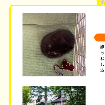
誰
ら
ね
し
込