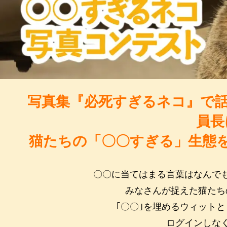
写真集『必死すぎるネコ』で話
員長
猫たちの「〇〇すぎる」生態
〇〇に当てはまる言葉はなんでも
みなさんが捉えた猫たち
｢〇〇｣を埋めるウィット
ログインしな