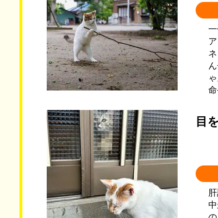
一
ア
ネ
ん
ゃ
命
目
肝
中
の