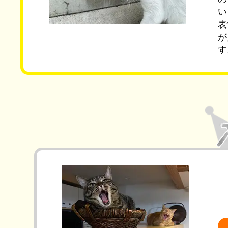
い
表
が
す