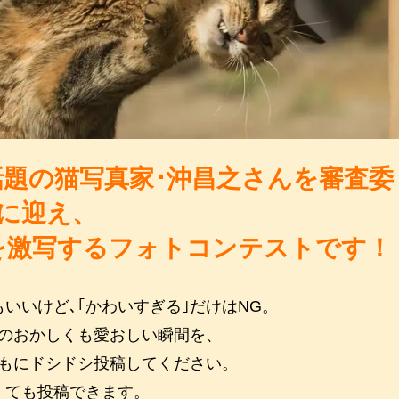
題の猫写真家･沖昌之さんを審査委
に迎え、
を激写するフォトコンテストです！
いいけど､｢かわいすぎる｣だけはNG。
のおかしくも愛おしい瞬間を、
ともにドシドシ投稿してください。
くても投稿できます。