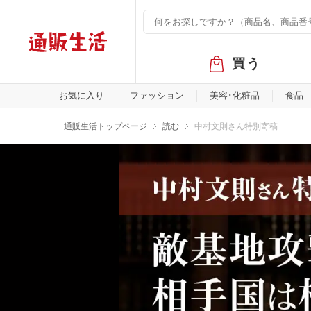
グ
買う
ロ
ー
バ
お気に入り
ファッション
美容･化粧品
食品
ル
メ
通販生活トップページ
読む
中村文則さん特別寄稿
ニ
ュ
ー