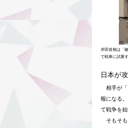
岸田首相は「
で戦車に試乗
日本が
相手が「
報になる。
て戦争を始
そもそも