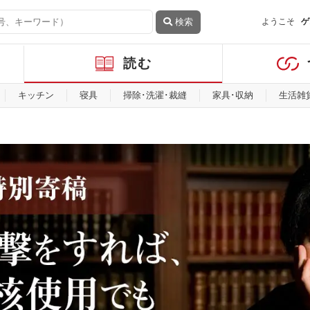
検索
ようこそ
ゲ
読む
キッチン
寝具
掃除･洗濯･裁縫
家具･収納
生活雑