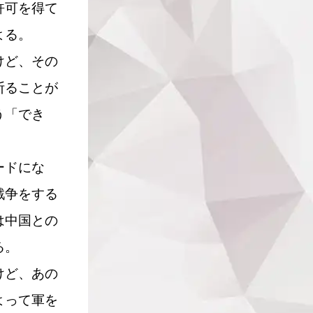
許可を得て
よる。
けど、その
断ることが
う「でき
ードにな
戦争をする
は中国との
る。
けど、あの
よって軍を