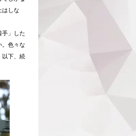
上はしな
着手」した
い。色々な
、以下、続