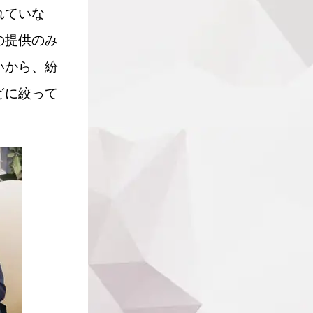
れていな
の提供のみ
いから、紛
どに絞って
。