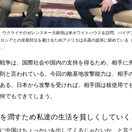
1日、ウクライナのゼレンスキー大統領は米ホワイトハウスを訪問。バイデ
、ロシアとの全面対立を避けるためアメリカは兵器の提供に留めている
）。
戦争は、国際社会や国内の支持を得るため、相手に
則と言われている。今回の敵基地攻撃能力は、相手
ある。日本から攻撃を受ければ、相手国は核使用で
何でもできてしまう。
業を潤すため私達の生活を貧しくしていく
に中国はちょっかいを出してくるじゃないか、と言