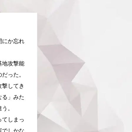
間にか忘れ
基地攻撃能
のだった。
攻撃してき
なる」みた
違う。
ってしまっ
害でしかな