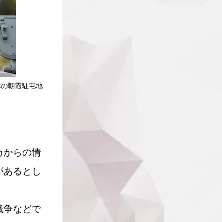
隊の朝霞駐屯地
カからの情
があるとし
戦争などで