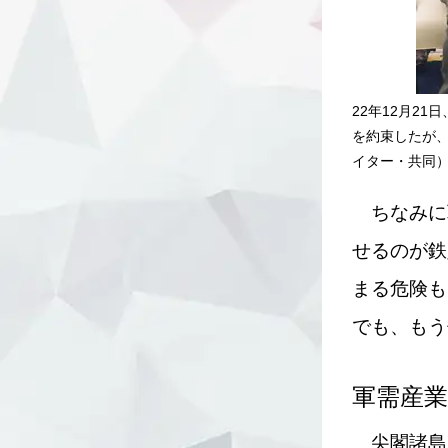
22年12月2
を約束したが
イター・共同
ちなみに
せるのが鉄
まる危険も
でも、もう
軍需産
尖閣諸島