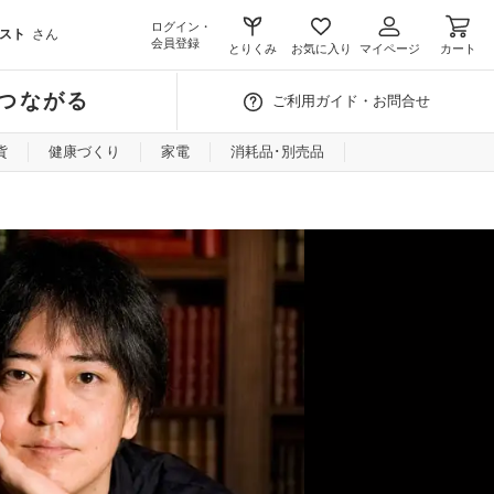
ログイン・
スト
さん
会員登録
とりくみ
お気に入り
マイページ
カート
つながる
ご利用ガイド・お問合せ
貨
健康づくり
家電
消耗品･別売品