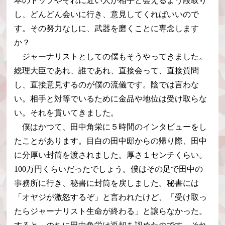
本のトップやそれに近い人が相手と会えるよう段取り
し、どんどん会いに行き、意見してくればいいので
す。その努力なしに、武器を磨くことに専念します
か？
ジャーナリストとしての僕もそうやってきました。
総理大臣であれ、誰であれ、直接会って、直接質問
し、直接意見するのが僕の流儀です。陰では言わな
い。相手と対等でいるために金品や地位は受け取らな
い。それを貫いてきました。
僕はかつて、田中角栄に５時間のインタビューをし
たことがあります。目白の田中邸からの帰り際、田中
に分厚い封筒を渡されました。厚さ１センチくらい。
100万円くらいだったでしょう。僕はその足で田中の
事務所に行き、秘書に封筒を戻しました。秘書には
「オヤジが激怒するぞ」と言われたけど、「受け取っ
たらジャーナリスト生命が終わる」と譲らなかった。