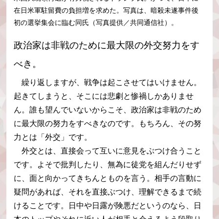
在日米軍駐留費の負担増を求めた。写真は、暗殺未遂事件後
初の選挙集会に臨む同氏（写真提供／共同通信社）。
政治家は非戦のために最大限の外交努力をす
べき。
繰り返しますが、戦争は起こさせてはいけません。
起きてしまうと、そこには悲劇と惨禍しかありませ
ん。誰も望んでいないからこそ、政治家は非戦のため
に最大限の努力をすべきなのです。もちろん、その努
力とは「外交」です。
外交とは、直接会って互いに意見をぶつけ合うこと
です。よそで批判したり、無為に徒党を組んだりせず
に、面と向かってきちんとものを言う。相手の言動に
疑問があれば、それを直接ぶつけ、理解できるまで続
けることです。日中や日露が険悪だというのなら、日