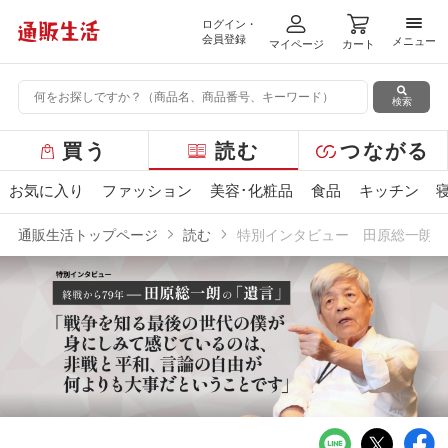
ログイン・
メニ
会員登録
メニュー
マイページ
カート
検索
グ
買う
読む
つながる
ロ
ー
お気に入り
ファッション
美容･化粧品
食品
キッチン
バ
ル
通販生活トップページ
読む
特別インタビュー 田原総一朗の
メ
ニ
ュ
ー