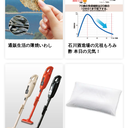
通販生活の薄焼いわし
石川酒造場の元祖もろみ
酢 本日の元気！