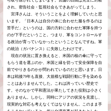
ら取り除かれてしまいます。言論の自由は完全に封殺
され、密告社会・監視社会もできあがってしまう。
宮澤さんは、そういうことをよく理解していたと思
います。「日本人は自分の体に合わせた服を作るのは
苦手だ」というのは、国の方針に合わせた軍隊を持つ
のが下手だということ。つまり、軍をコントロールす
る政治が育っていなかったということなんですね。軍
の統治（ガバナンス）に失敗したわけです。
現在の状況に置き換えると、米国の核の傘に守って
もらう道を選ぶのか、米国と縁を切って安全保障を自
前でやりきるのかが問われているのだと思います。日
本は戦後79年も直接、大規模な戦闘行動に手を染める
ことはありませんでした。これは誇っていい歴史で
す。そのなかで平和憲法が果たしてきた役割は小さく
ありません。しかし、同時にアジアの状況を見渡し、
現実的な対応も考えなくてはなりません。このまま手