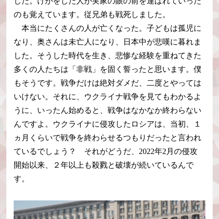
した。けがをした人が実家の眼の前を運ばれていった
のも覚えています。従兄弟も戦死しました。
本当にたくさんの人が亡くなった。子どもは孤児に
なり、奥さんは未亡人になり、日本中が悲嘆に暮れま
した。そうした時代を生き、悲惨な経験を重ねてきた
多くの人たちは「非戦」を固く誓ったと思います。僕
もそうです。戦争だけは絶対ダメだ、二度とやっては
いけない。それに、ウクライナ戦争を見てもわかるよ
うに、いったん始めると、戦争はなかなか終わらない
んですよ。ウクライナに侵攻したロシアは、当初、１
ヵ月くらいで戦争を終わらせるつもりだったと言われ
ているでしょう？ それがどうだ、2022年2月の侵攻
開始以来、２年以上も殺戮と破壊が続いているんで
す。