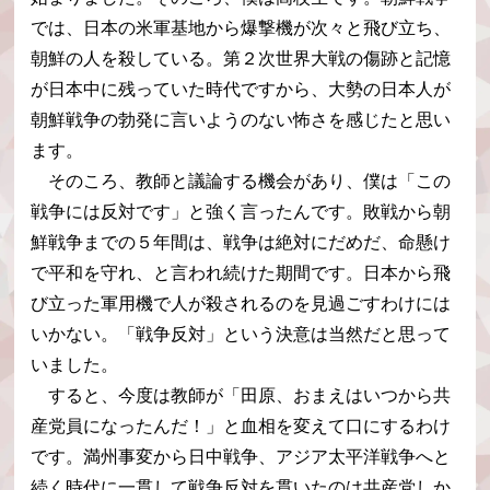
では、日本の米軍基地から爆撃機が次々と飛び立ち、
朝鮮の人を殺している。第２次世界大戦の傷跡と記憶
が日本中に残っていた時代ですから、大勢の日本人が
朝鮮戦争の勃発に言いようのない怖さを感じたと思い
ます。
そのころ、教師と議論する機会があり、僕は「この
戦争には反対です」と強く言ったんです。敗戦から朝
鮮戦争までの５年間は、戦争は絶対にだめだ、命懸け
で平和を守れ、と言われ続けた期間です。日本から飛
び立った軍用機で人が殺されるのを見過ごすわけには
いかない。「戦争反対」という決意は当然だと思って
いました。
すると、今度は教師が「田原、おまえはいつから共
産党員になったんだ！」と血相を変えて口にするわけ
です。満州事変から日中戦争、アジア太平洋戦争へと
続く時代に一貫して戦争反対を貫いたのは共産党しか