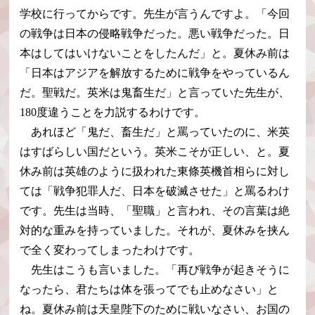
学校に行ってからです。先生が言うんですよ。「今回
の戦争は日本の侵略戦争だった。悪い戦争だった。日
本はしてはいけないことをしたんだ」と。夏休み前は
「日本はアジアを解放するために戦争をやっているん
だ。聖戦だ。英米は鬼畜生だ」と言っていた先生が、
180度違うことを力説するわけです。
あれほど「鬼だ、畜生だ」と罵っていたのに、米英
はすばらしい国だという。英米こそが正しい、と。夏
休み前は英雄のように扱われた東條英機首相らに対し
ては「戦争犯罪人だ、日本を破滅させた」と罵るわけ
です。先生は当時、「聖職」と言われ、その言葉は絶
対的な重みを持っていました。それが、夏休みを挟ん
で全く変わってしまったわけです。
先生はこうも言いました。「再び戦争が起きそうに
なったら、君たちは体を張ってでも止めなさい」と
ね。夏休み前は天皇陛下のために戦いなさい、お国の