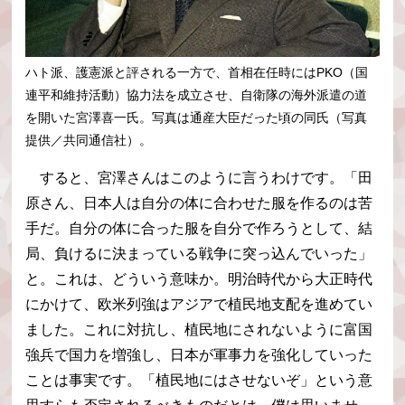
ハト派、護憲派と評される一方で、首相在任時にはPKO（国
連平和維持活動）協力法を成立させ、自衛隊の海外派遣の道
を開いた宮澤喜一氏。写真は通産大臣だった頃の同氏（写真
提供／共同通信社）。
すると、宮澤さんはこのように言うわけです。「田
原さん、日本人は自分の体に合わせた服を作るのは苦
手だ。自分の体に合った服を自分で作ろうとして、結
局、負けるに決まっている戦争に突っ込んでいった」
と。これは、どういう意味か。明治時代から大正時代
にかけて、欧米列強はアジアで植民地支配を進めてい
ました。これに対抗し、植民地にされないように富国
強兵で国力を増強し、日本が軍事力を強化していった
ことは事実です。「植民地にはさせないぞ」という意