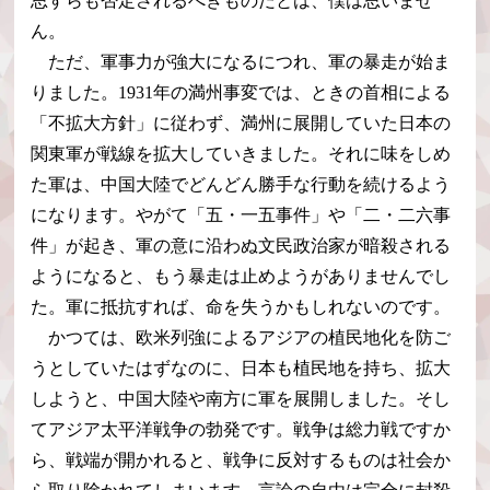
思すらも否定されるべきものだとは、僕は思いませ
ん。
ただ、軍事力が強大になるにつれ、軍の暴走が始ま
りました。1931年の満州事変では、ときの首相による
「不拡大方針」に従わず、満州に展開していた日本の
関東軍が戦線を拡大していきました。それに味をしめ
た軍は、中国大陸でどんどん勝手な行動を続けるよう
になります。やがて「五・一五事件」や「二・二六事
件」が起き、軍の意に沿わぬ文民政治家が暗殺される
ようになると、もう暴走は止めようがありませんでし
た。軍に抵抗すれば、命を失うかもしれないのです。
かつては、欧米列強によるアジアの植民地化を防ご
うとしていたはずなのに、日本も植民地を持ち、拡大
しようと、中国大陸や南方に軍を展開しました。そし
てアジア太平洋戦争の勃発です。戦争は総力戦ですか
ら、戦端が開かれると、戦争に反対するものは社会か