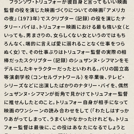
フランソワ・トリュフォーが彼自身と言ってもいい映画
監督の役を演じた映画づくりについての映画『アメリカ
の夜』（1973年）でスクリプター（記録）の役を演じたナ
タリー・バイは、トリュフォー映画における最も強い女（と
いっても、男まさりの、女らしくない女というのではもち
ろんなく、端的に言えば愛に溺れることなく仕事をつら
ぬく女）で、その仕事ぶりはトリュフォー監督の実際の相
棒だったスクリプター（記録）のシュザンヌ・シフマンをモ
デルにしたキャラクターだったといわれる。パリの国立高
等演劇学校（コンセルヴァトワール）を卒業後、テレビ・
シリーズなどに出演したばかりのナタリー・バイを、偶然
シュザンヌ・シフマンが街角で見かけてトリュフォー監督
に推せんしたとのこと。トリュフォー自身が相手になって
映画のワンシーンの読み合わせをして（「わたしはすっか
りあがってしまって、うまくいかなかったけれども、トリュ
フォー監督は最後に、この役はあなたになるでしょうと