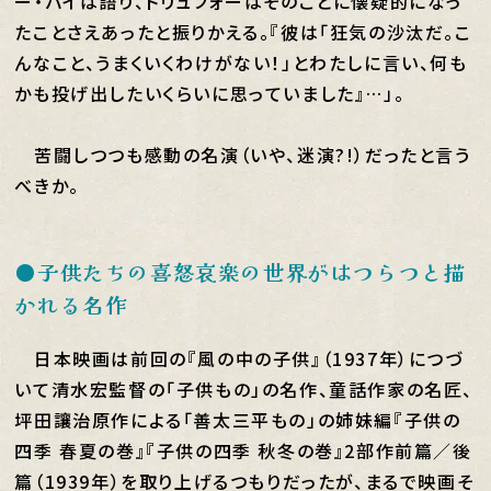
ー・バイは語り、トリュフォーはそのことに懐疑的になっ
たことさえあったと振りかえる。『彼は「狂気の沙汰だ。こ
んなこと、うまくいくわけがない！」とわたしに言い、何も
かも投げ出したいくらいに思っていました』…」。
苦闘しつつも感動の名演（いや、迷演?!）だったと言う
べきか。
●子供たちの喜怒哀楽の世界がはつらつと描
かれる名作
日本映画は前回の『風の中の子供』（1937年）につづ
いて清水宏監督の「子供もの」の名作、童話作家の名匠、
坪田讓治原作による「善太三平もの」の姉妹編『子供の
四季 春夏の巻』『子供の四季 秋冬の巻』2部作前篇／後
篇（1939年）を取り上げるつもりだったが、まるで映画そ