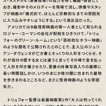
ス・メストラル（演奏指導）の協力を得て編曲・録音して
おき、撮影中そのメロディーを現場で流し、俳優やスタッ
フが映画の「儀式的で、ほとんど宗教的なまでの雰囲気
に入り込みやすいようにする」という演出法だった。
アメリカではB級怪奇映画の第一人者として知られる
ロジャー・コーマンの会社が配給をひきうけて、『トリュ
フォーのグリーン・ルーム』という「芸術的なホラー映画」
のような題名で公開されたとのことで、主人公のジュリ
アン・ダヴェンヌが亡き妻とそっくりの人形をつくらせ、そ
れが自分の愛する女とは違うと言ってその場で金を払っ
て人形を叩き壊させたり、愛妻の肖像写真入りの墓標に
長い時間話しかけ、いつのまにか夜の闇に包まれた墓地
を歩きまわるところなど、まさに怪奇映画のような雰囲
気だ。
トリュフォー監督は長篇映画第1作『大人は判ってくれ