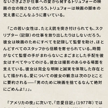
ないさぎよさが仕事への愛から発するトリュフォーの映
画の女の強さなのだろう。トリュフォーは映画の脚本の
覚え書にこんなふうに書いている。
「この若い女性は、たとえ銃を突き付けられても、スク
リプター（記録）の仕事を放り出したりはしないだろう。
彼女は映画のためにすべてを記録して監督を助け、ほと
んどすべてのスタッフから信頼を寄せられている。時間
がなくて監督の手がまわらないこまごまとした手配を彼
女はすべてやってのける。彼女は撮影のあらゆる場面を
支えている。彼女は完全な明晰と誠実を体現した存在と
して描かれる。愛についての彼女の観念は次のひとこと
に要約される——『男のために映画を捨てるなんて絶対
にごめんよ！』」。
『アメリカの夜』に次いで、『恋愛日記』（1977年）では