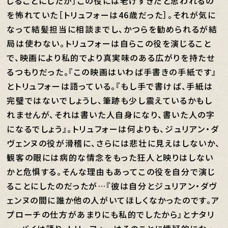
じることにしたが］この役には老けすぎだと思われるの
を怖れていた［トリュフォーは46歳だった］。それが気に
なって結髪担当に相談までし、かつらを勧められるが結
局は使わない。トリュフォーは自らこの役を演じること
で、映画により私的でより真実味のある広がりを持たせ
るつもりだった。『この映画はいわば手書きの手紙です』
とトリュフォーは語っている。『もし手で書けば、手紙は
完璧ではないでしょうし、筆跡も少し震えているかもし
れませんが、それは書いた人自身になり、書いた人の字
になるでしょう』。トリュフォーは何よりも、ジュリアン・ダ
ヴェンヌの役が滑稽に、さらには悲壮に見えはしないか、
観客の眼には病的な情念をもった狂人と映りはしない
かと危惧する。そんな理由もあってこの役を自分で演じ
ることにしたのだったが…『彼は自分とジュリアン・ダヴ
ェンヌの間に誰か他の人がいてほしくなかったのです。ア
プローチの仕方があまりにも私的でしたから』とナタリ