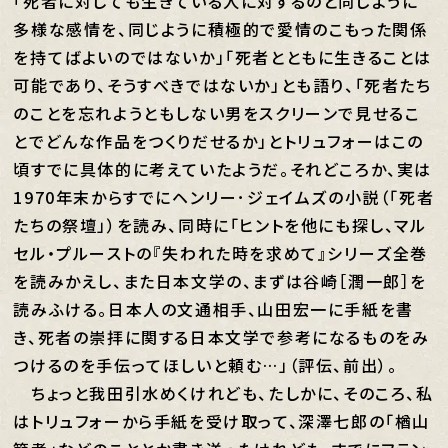
「死者に対しても生きている人に対するのと同じように
多様な感情を、同じように積極的で愛情のこもった関係
を持てばよいのではないか」「死者とともに生きることは
可能であり、そうすべきではないか」とも語り、「死者たち
のことを忘れようともしない男をスクリーンで見せるこ
とでどんな作品をつくりだせるか」とトリュフォーはこの
頃すでに具体的に考えていたようだ。それどころか、実は
1970年末からすでにヘンリー･ジェイムズの小説（「死者
たちの祭壇」）を読み、同時に「ヒントを他にも探し、マル
セル・プルーストの『失われた時を求めて』シリーズ全巻
を読みかえし、また日本文学の、まずは谷崎［潤一郎］を
読みふける。日本人の文通相手、山田宏一に手紙を書
き、死者の崇拝に関する日本文学で参考になるものをみ
つけるのを手伝ってほしいと頼む…」（評伝、前出）。
ちょっと我田引水めくけれども、たしかに、そのころ、私
はトリュフォーから手紙を受け取って、深澤七郎の「楢山