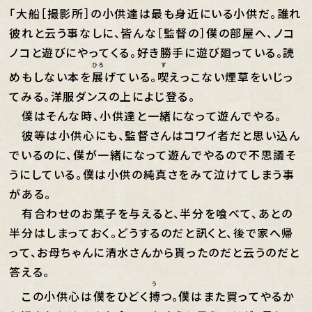
「大船［撮影所］の小供達は最も身近にいる小供だ。誰れ
彼れと云う事なしに、皆んな［監督の］僕の部屋へ、ノコ
ノコと遊びにやってくる。好き勝手に遊び廻っている。読
ひろ
す
めもしない本を
展
げている。
喫
えっこない煙草をいじっ
てみる。洋服ダンスの上によじ登る。
僕はそんな時、小供達と一緒になって遊んでやる。
彼等は小供心にも、監督さんはコワイ者だと思い込ん
でいるのに、僕が一緒になって遊んでやるので不思議そ
うにしている。僕は小供の純真さをみて泣けてしまう事
がある。
有合わせのお菓子を与えると、半分を喰べて、あとの
半分はしまっておく。どうするのだと訊くと、後で家へ帰
って、お母ちゃんに清水さんから貰ったのだと云うのだと
答える。
う
この小供心は僕をひどく
搏
つ。僕はまた買ってやるか