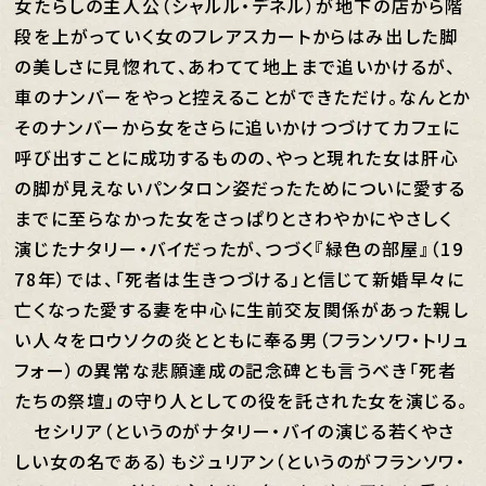
女たらしの主人公（シャルル・デネル）が地下の店から階
段を上がっていく女のフレアスカートからはみ出した脚
の美しさに見惚れて、あわてて地上まで追いかけるが、
車のナンバーをやっと控えることができただけ。なんとか
そのナンバーから女をさらに追いかけつづけてカフェに
呼び出すことに成功するものの、やっと現れた女は肝心
の脚が見えないパンタロン姿だったためについに愛する
までに至らなかった女をさっぱりとさわやかにやさしく
演じたナタリー・バイだったが、つづく『緑色の部屋』（19
78年）では、「死者は生きつづける」と信じて新婚早々に
亡くなった愛する妻を中心に生前交友関係があった親し
い人々をロウソクの炎とともに奉る男（フランソワ・トリュ
フォー）の異常な悲願達成の記念碑とも言うべき「死者
たちの祭壇」の守り人としての役を託された女を演じる。
セシリア（というのがナタリー・バイの演じる若くやさ
しい女の名である）もジュリアン（というのがフランソワ・