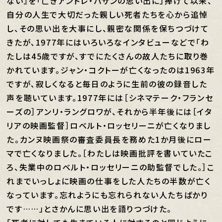
ない』を「亡きアンドレ・バザンの思い出に」捧げて以来、
自分の人生で大切だった親しい死者たちを心から追悼
し、その思い出を大事にし、親密な関係を保ちつづけて
きたが、1977年にはいろいろなインタビューなどで「わ
たしは45歳ですが、すでにたくさんの故人たちに取り巻
かれています。ジャン・コクトーが亡くなったのは1963年
ですが、寂しくなると毎日のように生前の彼の録音した
声を聴いています。1977年には［シネマテーク・フランセ
ーズの］アンリ・ラングロワが、それから半年後には［イタ
リアの映画監督］ロベルト・ロッセリーニが亡くなりまし
た。カンヌ映画祭の審査委員長を務めた1か月後にロー
マで亡くなりました。［わたしは映画批評を書いていたこ
ろ、失業中のロベルト・ロッセリーニの助監督でした。］こ
れまでいっしょに映画の仕事をした人たちの半数が亡く
なっています。忘れようにも忘れられない人たちばかり
です……」とさかんに思い出を語りつづけた。