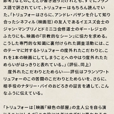
節考」などのこととか書き送ったけれども、すでにフラン
ス語で訳されていて、トリュフォーはもちろん読んでい
た。「トリュフォーはさらに、アンドレ・バザンを介して知り
合ったシネフィル（映画狂）の友人であるイエスズ会士の
ジャン・マンブリノとドミニコ会修道士のギー・レジェの
ふたりにも、映画の『宗教的なシーン』に協力を求める。
こうした専門的な知識に裏付けられた調査活動には、こ
のテーマに対するトリュフォーの度外れたこだわりと、こ
れを1本の映画にしてしまうことへのやはり度外れたた
めらいがはっきりと表れている。」（評伝、同上）
度外れたこだわりとためらい——評伝はフランソワ・ト
リュフォーのこの苦闘のこだわりとためらいを、さらに、
相手役のナタリー・バイのおどろきの証言を通して、こん
なふうに伝えている。
「トリュフォーは［映画『緑色の部屋』の主人公を自ら演