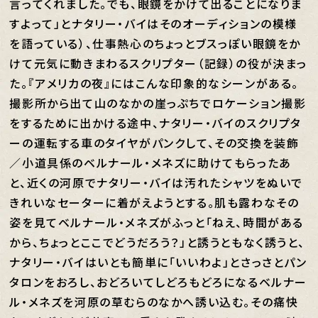
言ってくれました。でも、眼鏡をかけて出ることになりま
すよって」とナタリー・バイはそのオーディションの模様
を語っている）、仕事熱心のちょっとブスっぽい眼鏡をか
けて元気に動きまわるスクリプター（記録）の役が決まっ
た。『アメリカの夜』にはこんな印象的なシーンがある。
撮影所から出て山のなかの崖っぷちでロケーション撮影
をするために出かける途中、ナタリー・バイのスクリプタ
ーの運転する車のタイヤがパンクして、その交換を装飾
／小道具係のベルナール・メネズに助けてもらったあ
と、近くの河原でナタリー・バイは汚れたシャツをぬいで
きれいなセーターに着がえようとする。肌も露わなその
姿を見てベルナール・メネズがふっと「ねえ、時間がある
から、ちょっとここでどうだろう？」と誘うともなく誘うと、
ナタリー・バイはいとも簡単に「いいわよ」とさっさとパン
タロンをおろし、おどろいてしどろもどろになるベルナー
ル・メネズを河原の草むらのなかへ誘い込む。その痛快