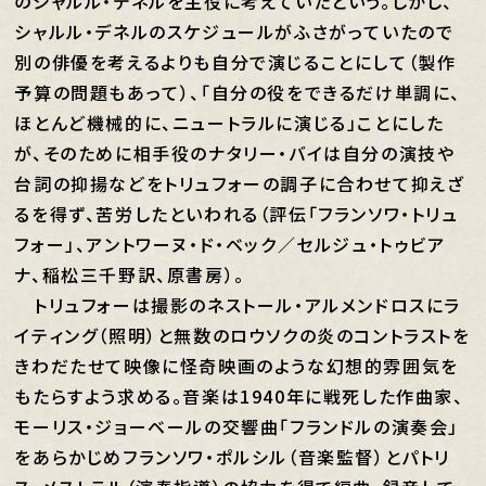
のシャルル・デネルを主役に考えていたという。しかし、
シャルル・デネルのスケジュールがふさがっていたので
別の俳優を考えるよりも自分で演じることにして（製作
予算の問題もあって）、「自分の役をできるだけ単調に、
ほとんど機械的に、ニュートラルに演じる」ことにした
が、そのために相手役のナタリー・バイは自分の演技や
台詞の抑揚などをトリュフォーの調子に合わせて抑えざ
るを得ず、苦労したといわれる（評伝「フランソワ・トリュ
フォー」、アントワーヌ・ド・ベック／セルジュ・トゥビア
ナ、稲松三千野訳、原書房）。
トリュフォーは撮影のネストール・アルメンドロスにラ
イティング（照明）と無数のロウソクの炎のコントラストを
きわだたせて映像に怪奇映画のような幻想的雰囲気を
もたらすよう求める。音楽は1940年に戦死した作曲家、
モーリス・ジョーベールの交響曲「フランドルの演奏会」
をあらかじめフランソワ・ポルシル（音楽監督）とパトリ