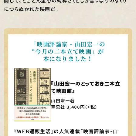
開して、とことん童心の純粋さ（としか言いようのない）
につらぬかれた映画だ。
「映画評論家・山田宏一の
“今月の二本立て映画」が
本になりました！
『山田宏一のとっておき二本立
て映画館』
山田宏一著
草思社 3,400円（+税）
『WEB通販生活』の人気連載「映画評論家・山