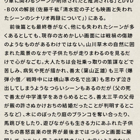
り軍に関わるシーンが削除されたと推測される」とDVD
-BOXの解説（佐藤千紘「清水宏の子ども映画と失われ
たシーンのシナリオ再録について」）にある。
前後篇とも最終巻がなく、他にも失われたシーンが多
くあるとしても、現存の古めかしい画面には戦禍の傷跡
のようなものがあるわけではない。山川草木の自然に囲
まれた風景のなかで子供たちが走りまわるのを見るだ
けで心がなごむ。大人たちは会社乗っ取りの策謀などで
苦しみ、病気や死が描かれ、善太（葉山正雄）も三平（爆
弾小僧／戦時中には横山準の名で出演）も思わず泣き
出してしまうようなつらいシーンもあるのだが（父の死
で善太が中学進学をあきらめるところ、善太三平の父母
が親の許さぬかけおちの結婚だったことが判明するとこ
ろなど）、木にのぼったり庭のブランコを奪い合ったり、
馬跳びをしたり、遊びながらも生きる力にあふれた子供
たちの喜怒哀楽の世界が最後まではつらつと画面に展