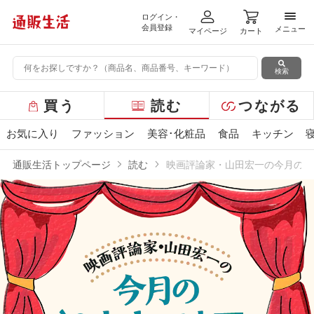
ログイン・
メニ
会員登録
メニュー
マイページ
カート
検索
グ
買う
読む
つながる
ロ
ー
お気に入り
ファッション
美容･化粧品
食品
キッチン
バ
ル
通販生活トップページ
読む
映画評論家・山田宏一の今月の“2
メ
ニ
ュ
ー