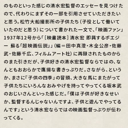
のものといった感じの清水宏監督のエッセーを見つけた
ので、代わりにまずその一部を引用させていただきたい
と思う。松竹大船撮影所の子供たち（子役として働いて
いたのだと思う）について書かれた一文で、「映画ファン」
1937年12号から「［映畫読本］清水宏 即興するポエジ
ー 蘇る「超映画伝説」」（編＝田中真澄・木全公彦・佐藤
武・佐藤千広、フィルムアート社）に再録されたものから
の
また引き
だが、子供好きの清水宏監督ならではの、な
んともおおらかで鷹揚な書きっぷりだ。さながら、という
か、まさに『子供の四季』の冒頭、大きな馬にまたがって
子供たちにいろんなおみやげを持ってやってくる坂本武
のおじいさんといった感じだ。「僕は子供が好きなせい
か、監督するんじゃないんですよ、子供と遊んでやってる
んです」という清水宏ならではの映画監督っぷりが伝わ
ってくる。