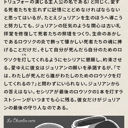
トリュフォーの演じる主人公の名である）と同じく、愛す
る死者たちを忘れずに記憶にとどめなければならない
と思ってはいるが、たとえジュリアンを生のほうへ導こう
と努力しても、ジュリアンの狂気のような関心は古い礼
拝堂を修復して死者たちの祭壇をつくり、生命のあかし
であるロウソクの炎で飾って懐かしい死者たちの魂に捧
げることだけだ。そして自分が死んだら自分のためのロ
とも
ウソクを
灯
してくれるようにセシリアに懇願し、約束させ
る。愛ゆえに彼女はジュリアンの願いを承諾するが、「で
は、わたしが死んだら誰がわたしのためのロウソクを灯
してくれるの？」と問わずにいられない。ジュリアンから
の答えはない。セシリアが最後のロウソクの1本を灯すラ
ストシーンがいつまでも心に残る。彼女だけがジュリア
ンの最後の守り人なのである。