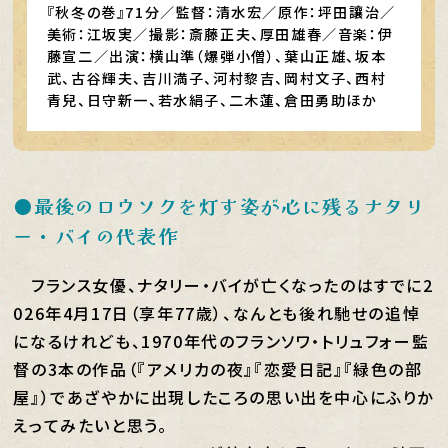
『秋冬の巻』71分／監督：清水宏／原作：坪田讓治／
美術：江坂実／撮影：斎藤正夫、厚田雄春／音楽：伊
藤宣二／出演：横山準（爆弾小僧）、葉山正雄、坂本
武、古谷輝夫、吉川満子、河村黎吉、岡村文子、西村
青兒、日守新一、若水絹子、二木蓮、倉田勇助ほか
●最後のロウソクを灯す姿が心に残るナタリ
ー・バイの代表作
フランス女優、ナタリー・バイが亡くなったのはすでに2
026年4月17日（享年77歳）、なんとも後れ馳せの追悼
になるけれども、1970年代のフランソワ・トリュフォー監
督の3本の作品（『アメリカの夜』『恋愛日記』『緑色の部
屋』）であざやかに出現したころの思い出を中心にふりか
えってみたいと思う。