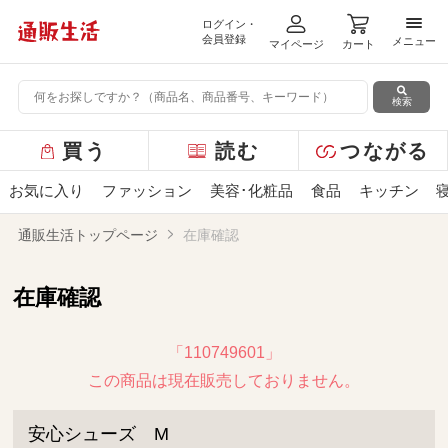
ログイン・
メニ
会員登録
メニュー
マイページ
カート
検索
グ
買う
読む
つながる
ロ
ー
お気に入り
ファッション
美容･化粧品
食品
キッチン
バ
ル
通販生活トップページ
在庫確認
メ
ニ
ュ
在庫確認
ー
「110749601」
この商品は現在販売しておりません。
安心シューズ M