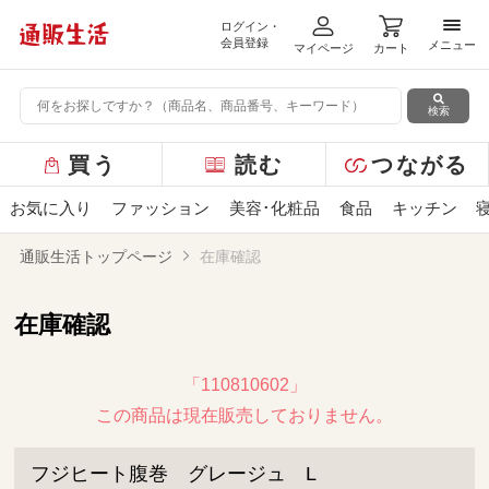
ログイン・
メニ
会員登録
メニュー
マイページ
カート
検索
グ
買う
読む
つながる
ロ
ー
お気に入り
ファッション
美容･化粧品
食品
キッチン
バ
ル
通販生活トップページ
在庫確認
メ
ニ
ュ
在庫確認
ー
「110810602」
この商品は現在販売しておりません。
フジヒート腹巻 グレージュ L