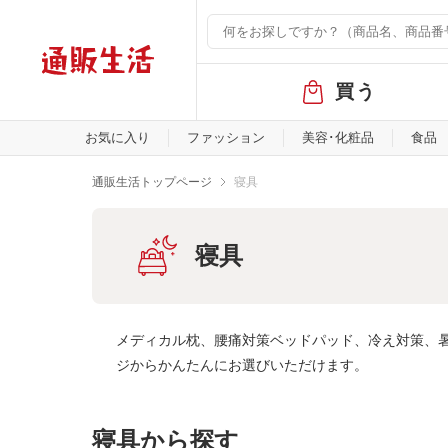
グ
買う
ロ
ー
バ
お気に入り
ファッション
美容･化粧品
食品
ル
メ
通販生活トップページ
寝具
ニ
ュ
ー
寝具
メディカル枕、腰痛対策ベッドパッド、冷え対策、
ジからかんたんにお選びいただけます。
寝具から探す