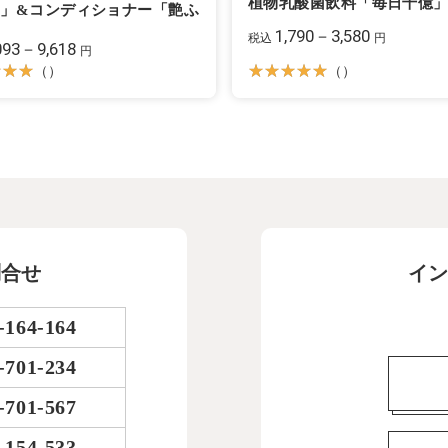
植物乳酸菌飲料「毎日千億
」&コンディショナー「艶ふ
」
1,790－3,580
税込
円
093－9,618
円
（）
（）
問合せ
イン
-164-164
-701-234
-701-567
-154-533