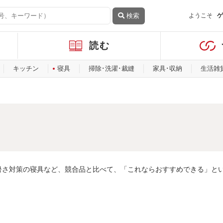
検索
ようこそ
ゲ
読む
キッチン
寝具
掃除･洗濯･裁縫
家具･収納
生活雑
暑さ対策の寝具など、競合品と比べて、「これならおすすめできる」と