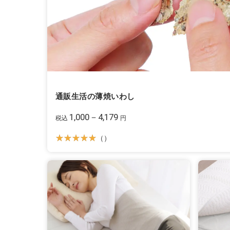
通販生活の薄焼いわし
1,000－4,179
税込
円
（）