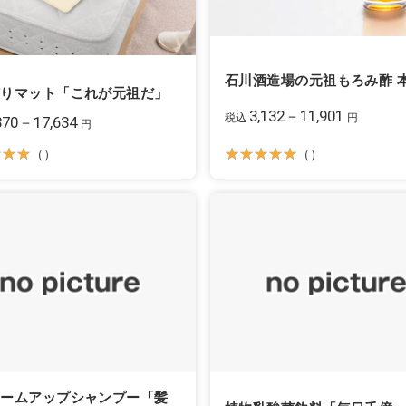
石川酒造場の元祖もろみ酢 
捕りマット「これが元祖だ」
3,132－11,901
税込
円
870－17,634
円
（）
（）
ュームアップシャンプー「髪