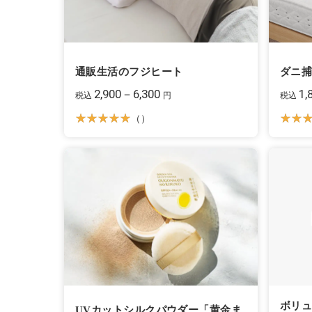
通販生活のフジヒート
ダニ
2,900－6,300
1,
税込
円
税込
（）
ボリ
UVカットシルクパウダー「黄金ま