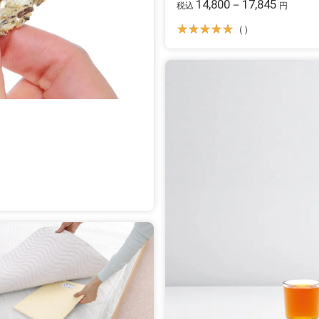
14,800－17,845
税込
円
（）