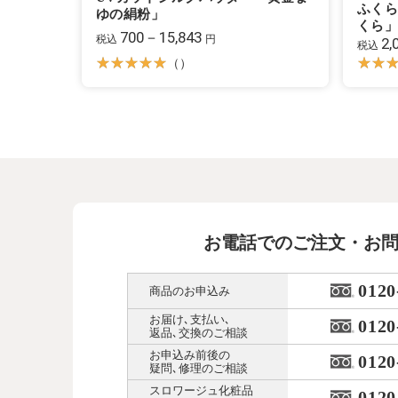
ふくら
ゆの絹粉」
くら
700－15,843
税込
円
2,
税込
（）
お電話でのご注文・お
0120
商品のお申込み
お届け､支払い､
0120
返品､交換のご相談
お申込み前後の
0120
疑問､修理のご相談
スロワージュ化粧品
0120