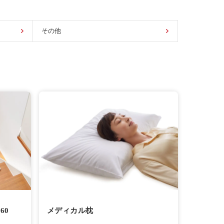
その他
60
メディカル枕