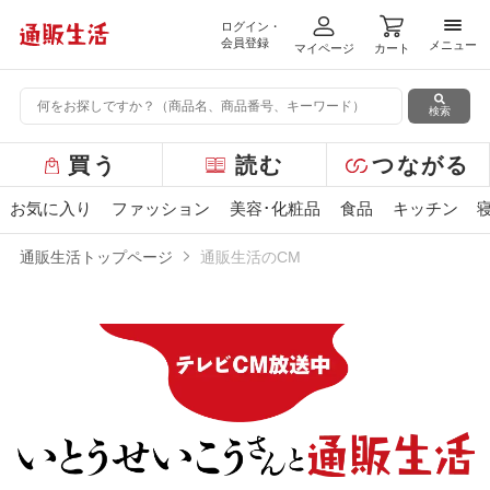
ログイン・
メニ
会員登録
メニュー
マイページ
カート
検索
グ
買う
読む
つながる
ロ
ー
お気に入り
ファッション
美容･化粧品
食品
キッチン
バ
ル
通販生活トップページ
通販生活のCM
メ
ニ
ュ
ー