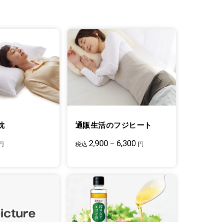
枕
通販生活のフジヒート
2,900－6,300
円
税込
円