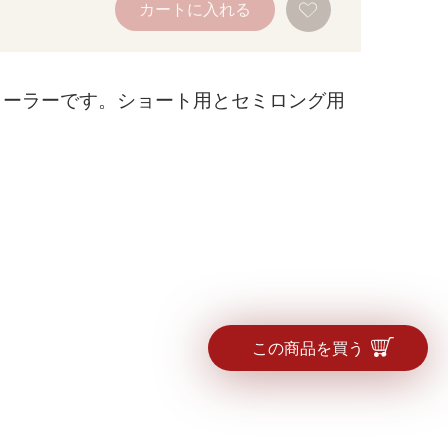
カートに入れる
気
に
入
り
に
追
カーラーです。ショート用とセミロング用
加
この商品を買う
ショート用