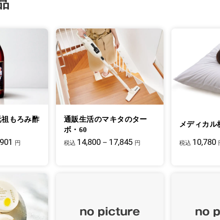
品
元祖もろみ酢
通販生活のマキタのター
メディカル
ボ・60
,901
14,800－17,845
10,780
円
税込
円
税込