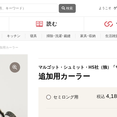
検索
ようこそ
ゲ
読む
キッチン
寝具
掃除･洗濯･裁縫
家具･収納
生活雑
加用カーラー
マルゴット・シュミット・HS社（独）「
追加用カーラー
4,1
税込
セミロング用