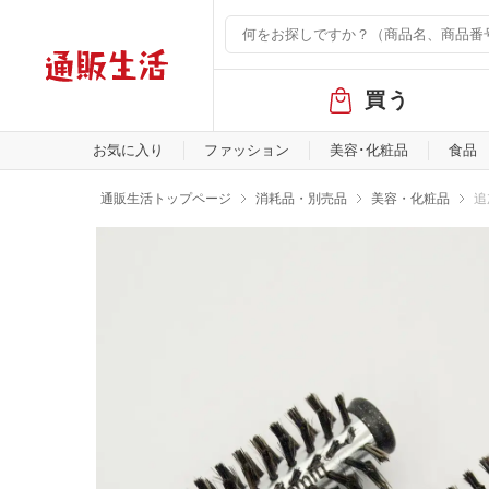
グ
買う
ロ
ー
バ
お気に入り
ファッション
美容･化粧品
食品
ル
メ
通販生活トップページ
消耗品・別売品
美容・化粧品
追
ニ
ュ
ー