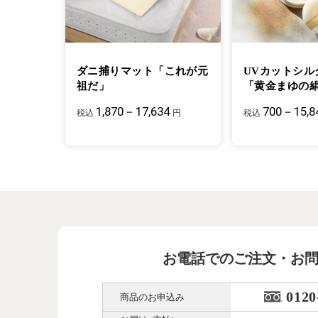
ダニ捕りマット「これが元
UVカットシル
祖だ」
「黄金まゆの
1,870－17,634
700－15,8
税込
円
税込
お電話でのご注文・お
0120
商品のお申込み