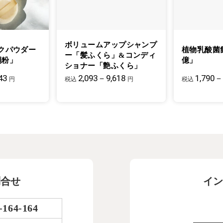
ボリュームアップシャンプ
クパウダー
植物乳酸菌
ー「髪ふくら」&コンディ
絹粉」
億」
ショナー「艶ふくら」
43
2,093－9,618
1,790－
円
税込
円
税込
問合せ
イン
-164-164