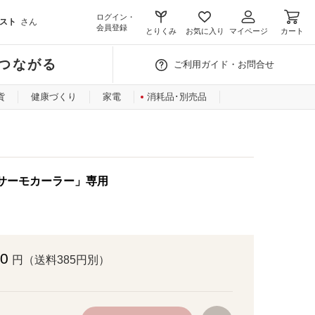
ログイン・
スト
さん
会員登録
とりくみ
お気に入り
マイページ
カート
つながる
ご利用ガイド・お問合せ
貨
健康づくり
家電
消耗品･別売品
サーモカーラー」専用
80
円（送料385円別）
お