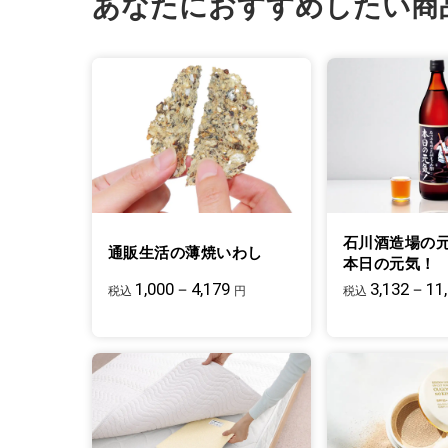
あなたにおすすめしたい商
石川酒造場の
通販生活の薄焼いわし
本日の元気！
1,000－4,179
3,132－11
税込
円
税込