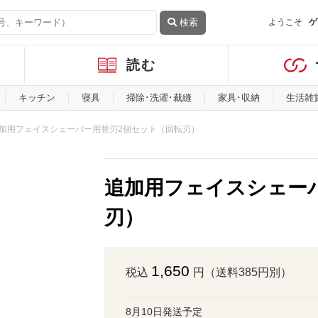
検索
ようこそ
ゲ
読む
キッチン
寝具
掃除･洗濯･裁縫
家具･収納
生活雑
加用フェイスシェーバー用替刃2個セット（回転刃）
追加用フェイスシェー
刃）
1,650
税込
円（送料385円別）
8月10日発送予定