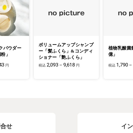
ボリュームアップシャンプ
クパウダー
植物乳酸菌
ー「髪ふくら」&コンディ
絹粉」
億」
ショナー「艶ふくら」
43
2,093－9,618
1,790－
円
税込
円
税込
問合せ
イン