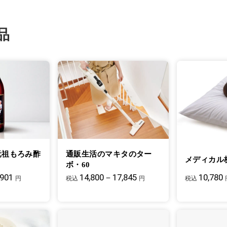
品
元祖もろみ酢
通販生活のマキタのター
メディカル
ボ・60
,901
14,800－17,845
10,780
円
税込
円
税込