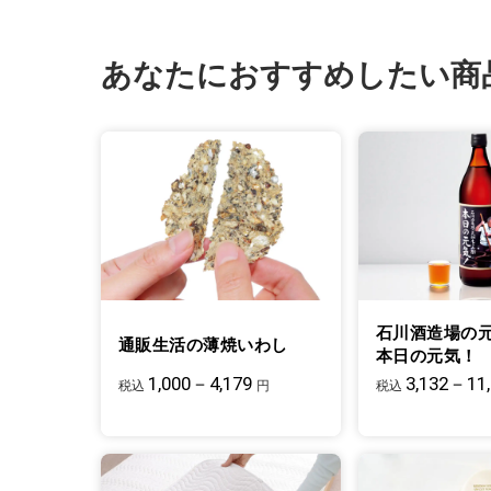
あなたにおすすめしたい商
石川酒造場の
通販生活の薄焼いわし
本日の元気！
1,000－4,179
3,132－11
税込
円
税込