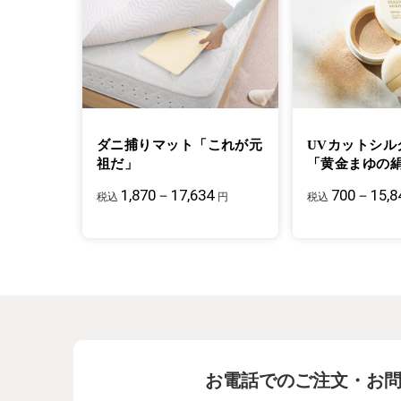
ダニ捕りマット「これが元
UVカットシル
祖だ」
「黄金まゆの
1,870－17,634
700－15,8
税込
円
税込
お電話でのご注文・お