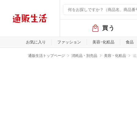
グ
買う
ロ
ー
バ
お気に入り
ファッション
美容･化粧品
食品
ル
メ
通販生活トップページ
消耗品・別売品
美容・化粧品
追
ニ
ュ
ー