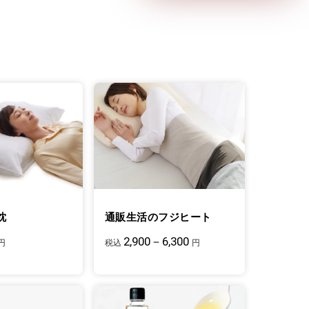
枕
通販生活のフジヒート
2,900－6,300
円
税込
円