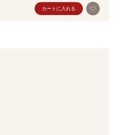
お
カートに入れる
気
に
入
り
に
追
加