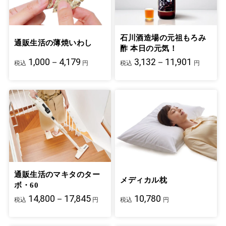
石川酒造場の元祖もろみ
通販生活の薄焼いわし
酢 本日の元気！
1,000－4,179
3,132－11,901
税込
円
税込
円
通販生活のマキタのター
メディカル枕
ボ・60
14,800－17,845
10,780
税込
円
税込
円