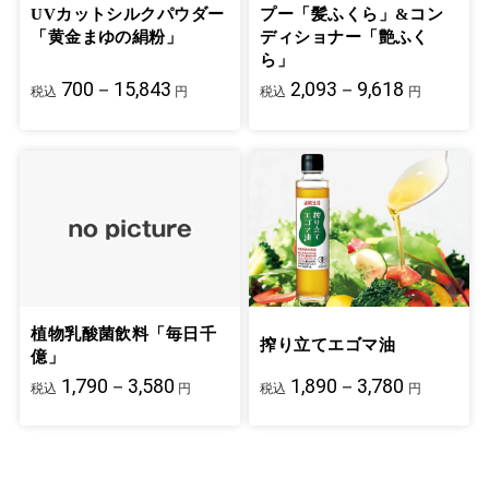
UVカットシルクパウダー
プー「髪ふくら」&コン
「黄金まゆの絹粉」
ディショナー「艶ふく
ら」
700－15,843
2,093－9,618
税込
円
税込
円
植物乳酸菌飲料「毎日千
搾り立てエゴマ油
億」
1,790－3,580
1,890－3,780
税込
円
税込
円