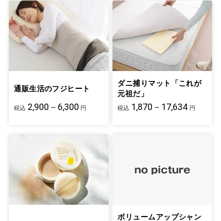
ダニ捕りマット「これが
通販生活のフジヒート
元祖だ」
2,900－6,300
1,870－17,634
税込
円
税込
円
ボリュームアップシャン