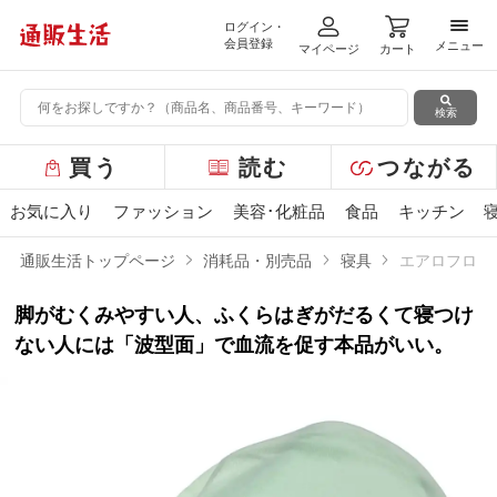
ログイン・
メニ
会員登録
メニュー
マイページ
カート
検索
グ
買う
読む
つながる
ロ
ー
お気に入り
ファッション
美容･化粧品
食品
キッチン
バ
ル
通販生活トップページ
消耗品・別売品
寝具
エアロフロー
メ
ニ
脚がむくみやすい人、ふくらはぎがだるくて寝つけ
ュ
ー
ない人には「波型面」で血流を促す本品がいい。