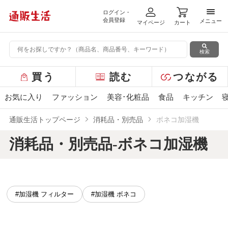
ログイン・
メニ
会員登録
メニュー
マイページ
カート
検索
グ
買う
読む
つながる
ロ
ー
お気に入り
ファッション
美容･化粧品
食品
キッチン
バ
ル
通販生活トップページ
消耗品・別売品
ボネコ加湿機
メ
ニ
消耗品・別売品-ボネコ加湿機
ュ
ー
#加湿機 フィルター
#加湿機 ボネコ