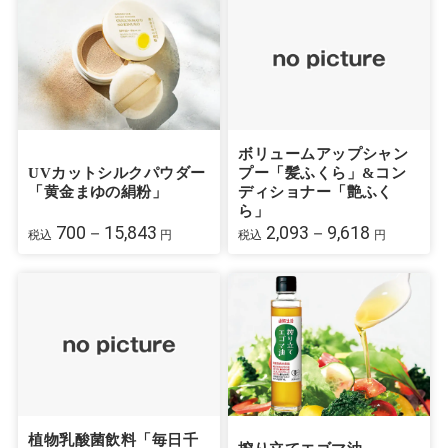
ボリュームアップシャン
UVカットシルクパウダー
プー「髪ふくら」&コン
「黄金まゆの絹粉」
ディショナー「艶ふく
ら」
700－15,843
2,093－9,618
税込
円
税込
円
植物乳酸菌飲料「毎日千