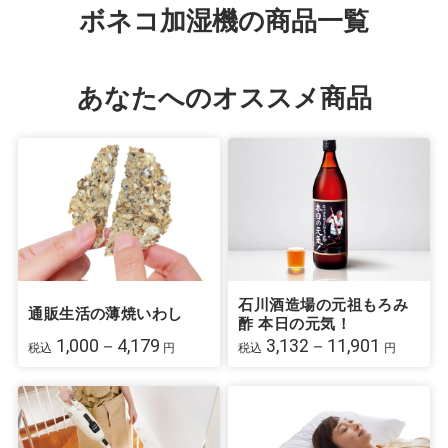
ボネコ加湿機の商品一覧
あなたへのオススメ商品
石川酒造場の元祖もろみ
通販生活の薄焼いわし
酢 本日の元気！
1,000－4,179
3,132－11,901
税込
円
税込
円