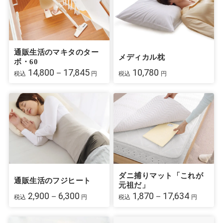
通販生活のマキタのター
メディカル枕
ボ・60
14,800－17,845
10,780
税込
円
税込
円
ダニ捕りマット「これが
通販生活のフジヒート
元祖だ」
2,900－6,300
1,870－17,634
税込
円
税込
円