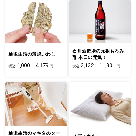
石川酒造場の元祖もろみ
通販生活の薄焼いわし
酢 本日の元気！
1,000－4,179
3,132－11,901
税込
円
税込
円
通販生活のマキタのター