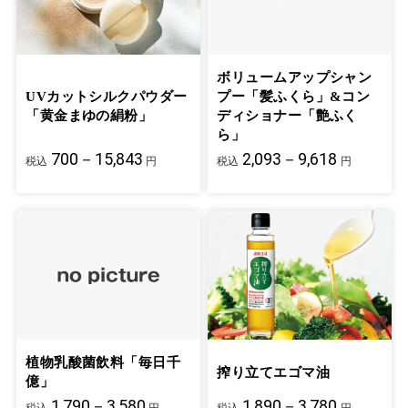
ボリュームアップシャン
UVカットシルクパウダー
プー「髪ふくら」&コン
「黄金まゆの絹粉」
ディショナー「艶ふく
ら」
700－15,843
2,093－9,618
税込
円
税込
円
植物乳酸菌飲料「毎日千
搾り立てエゴマ油
億」
1,790－3,580
1,890－3,780