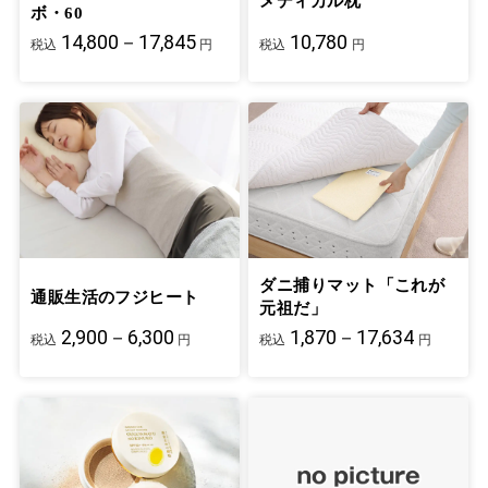
メディカル枕
ボ・60
14,800－17,845
10,780
税込
円
税込
円
ダニ捕りマット「これが
通販生活のフジヒート
元祖だ」
2,900－6,300
1,870－17,634
税込
円
税込
円