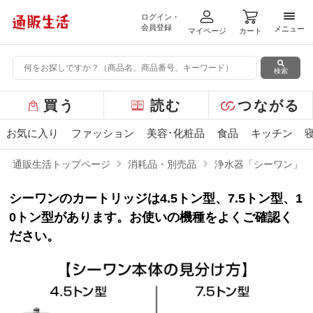
ログイン・
メニ
会員登録
メニュー
マイページ
カート
検索
グ
買う
読む
つながる
ロ
ー
お気に入り
ファッション
美容･化粧品
食品
キッチン
バ
ル
通販生活トップページ
消耗品・別売品
浄水器「シーワン」
メ
ニ
シーワンのカートリッジは4.5トン型、7.5トン型、1
ュ
ー
0トン型があります。お使いの機種をよくご確認く
ださい。