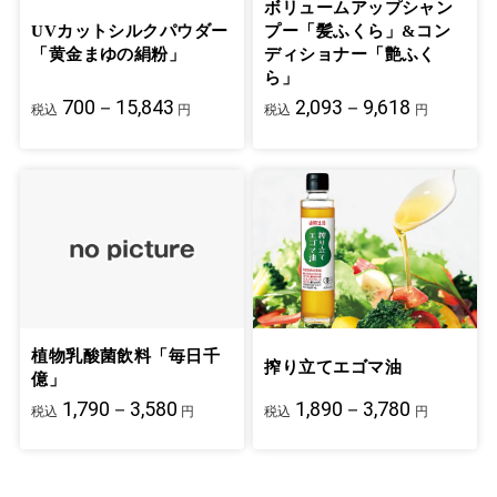
ボリュームアップシャン
UVカットシルクパウダー
プー「髪ふくら」&コン
「黄金まゆの絹粉」
ディショナー「艶ふく
ら」
700－15,843
2,093－9,618
税込
円
税込
円
植物乳酸菌飲料「毎日千
搾り立てエゴマ油
億」
1,790－3,580
1,890－3,780
税込
円
税込
円