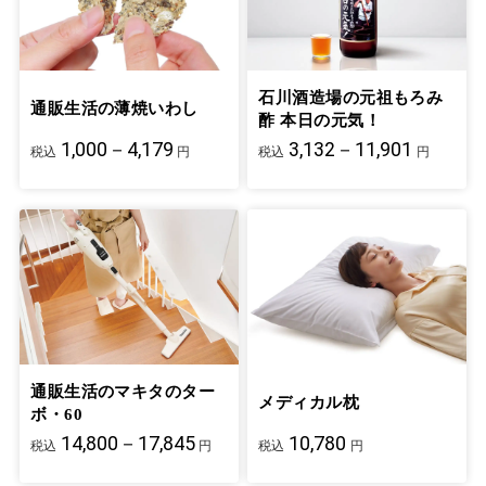
石川酒造場の元祖もろみ
通販生活の薄焼いわし
酢 本日の元気！
1,000－4,179
3,132－11,901
税込
円
税込
円
通販生活のマキタのター
メディカル枕
ボ・60
14,800－17,845
10,780
税込
円
税込
円