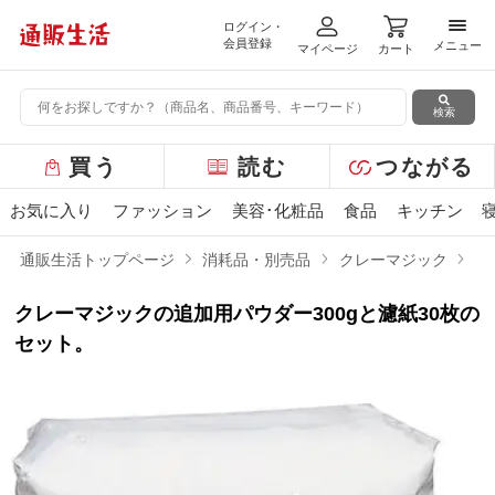
ログイン・
メニ
会員登録
メニュー
マイページ
カート
検索
グ
買う
読む
つながる
ロ
ー
お気に入り
ファッション
美容･化粧品
食品
キッチン
バ
ル
通販生活トップページ
消耗品・別売品
クレーマジック
ク
メ
ニ
クレーマジックの追加用パウダー300gと濾紙30枚の
ュ
ー
セット。