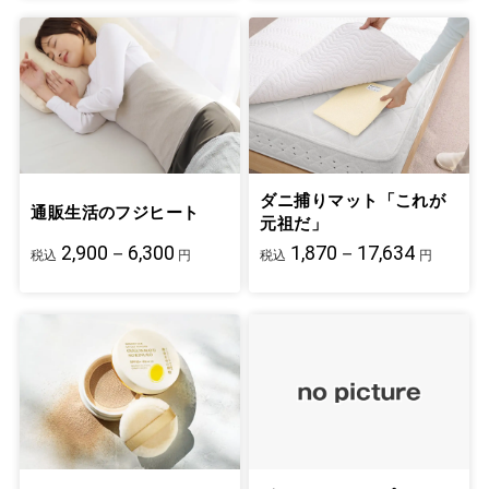
ダニ捕りマット「これが
通販生活のフジヒート
元祖だ」
2,900－6,300
1,870－17,634
税込
円
税込
円