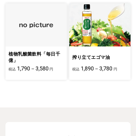
植物乳酸菌飲料「毎日千
搾り立てエゴマ油
億」
1,790－3,580
1,890－3,780
税込
円
税込
円