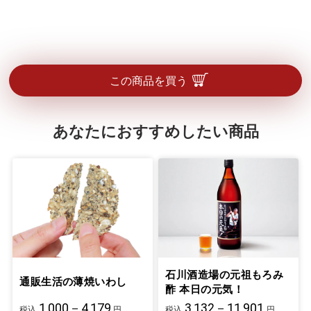
この商品を買う
あなたにおすすめしたい商品
石川酒造場の元祖もろみ
通販生活の薄焼いわし
酢 本日の元気！
1,000－4,179
3,132－11,901
税込
円
税込
円