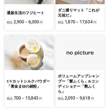
ダニ捕りマット「これが
通販生活のフジヒート
元祖だ」
2,900－6,300
1,870－17,634
税込
円
税込
円
ボリュームアップシャン
UVカットシルクパウダー
プー「髪ふくら」&コン
「黄金まゆの絹粉」
ディショナー「艶ふく
ら」
700－15,843
2,093－9,618
税込
円
税込
円