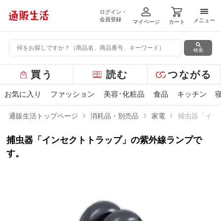
ログイン・
メニ
会員登録
メニュー
マイページ
カート
検索
グ
買う
読む
つながる
ロ
ー
お気に入り
ファッション
美容･化粧品
食品
キッチン
バ
ル
通販生活トップページ
消耗品・別売品
家電
捕虫器「イン
メ
ニ
捕虫器「インセクトトラップ」の紫外線ランプで
ュ
ー
す。