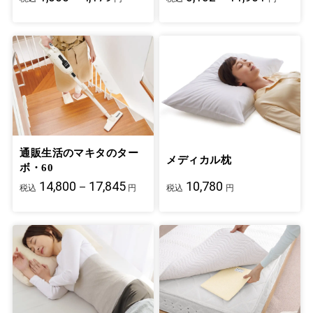
通販生活のマキタのター
メディカル枕
ボ・60
14,800－17,845
10,780
税込
円
税込
円