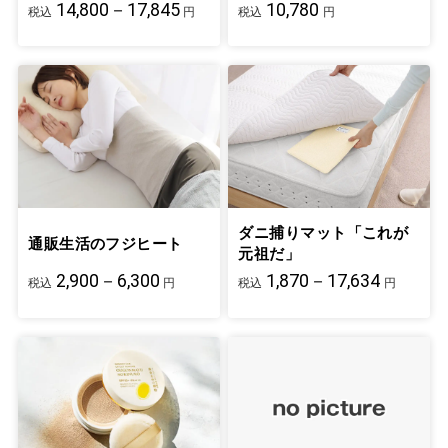
14,800－17,845
10,780
税込
円
税込
円
ダニ捕りマット「これが
通販生活のフジヒート
元祖だ」
2,900－6,300
1,870－17,634
税込
円
税込
円