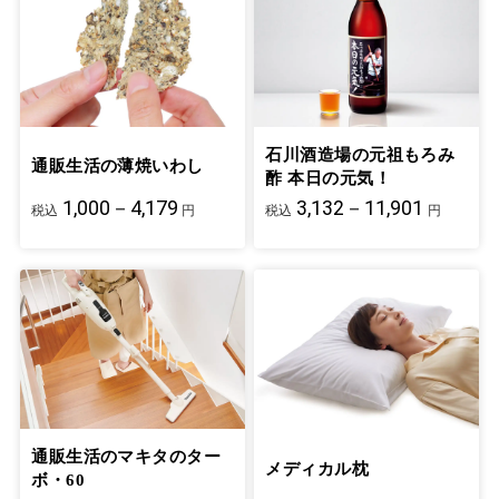
石川酒造場の元祖もろみ
通販生活の薄焼いわし
酢 本日の元気！
1,000－4,179
3,132－11,901
税込
円
税込
円
通販生活のマキタのター
メディカル枕
ボ・60