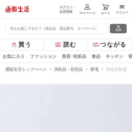
ログイン・
メニ
会員登録
メニュー
マイページ
カート
検索
グ
買う
読む
つながる
ロ
ー
お気に入り
ファッション
美容･化粧品
食品
キッチン
バ
ル
通販生活トップページ
消耗品・別売品
家電
気化式加湿機
メ
ニ
ュ
ー