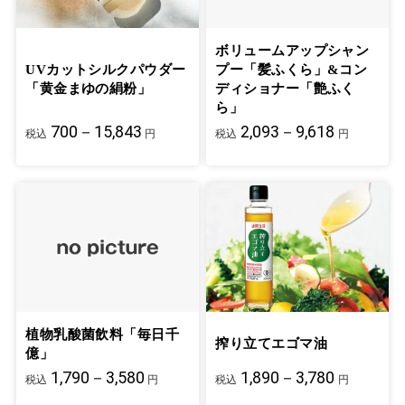
ボリュームアップシャン
UVカットシルクパウダー
プー「髪ふくら」&コン
「黄金まゆの絹粉」
ディショナー「艶ふく
ら」
700－15,843
2,093－9,618
税込
円
税込
円
植物乳酸菌飲料「毎日千
搾り立てエゴマ油
億」
1,790－3,580
1,890－3,780
税込
円
税込
円