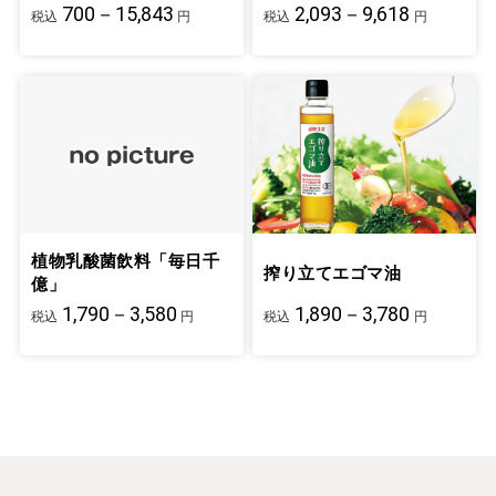
700－15,843
2,093－9,618
税込
円
税込
円
植物乳酸菌飲料「毎日千
搾り立てエゴマ油
億」
1,790－3,580
1,890－3,780
税込
円
税込
円