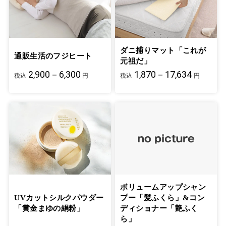
ダニ捕りマット「これが
通販生活のフジヒート
元祖だ」
2,900－6,300
1,870－17,634
税込
円
税込
円
ボリュームアップシャン
UVカットシルクパウダー
プー「髪ふくら」&コン
「黄金まゆの絹粉」
ディショナー「艶ふく
ら」