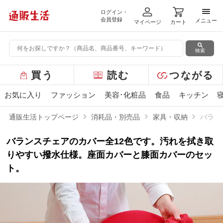
ログイン・
メニ
会員登録
メニュー
マイページ
カート
検索
グ
買う
読む
つながる
ロ
ー
お気に入り
ファッション
美容･化粧品
食品
キッチン
バ
ル
通販生活トップページ
消耗品・別売品
家具・収納
バラン
メ
ニ
バランスチェアのカバー全12色です。汚れを拭き取
ュ
ー
りやすい撥水仕様。座面カバーと膝面カバーのセッ
ト。