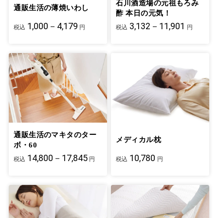
石川酒造場の元祖もろみ
通販生活の薄焼いわし
酢 本日の元気！
1,000－4,179
3,132－11,901
税込
円
税込
円
通販生活のマキタのター
メディカル枕
ボ・60
14,800－17,845
10,780
税込
円
税込
円