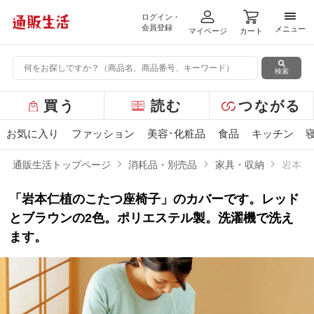
ログイン・
メニ
会員登録
メニュー
マイページ
カート
検索
グ
買う
読む
つながる
ロ
ー
お気に入り
ファッション
美容･化粧品
食品
キッチン
バ
ル
通販生活トップページ
消耗品・別売品
家具・収納
岩本仁
メ
ニ
「岩本仁植のこたつ座椅子」のカバーです。レッド
ュ
ー
とブラウンの2色。ポリエステル製。洗濯機で洗え
ます。