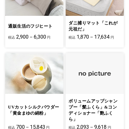
ダニ捕りマット「これが
通販生活のフジヒート
元祖だ」
2,900－6,300
1,870－17,634
税込
円
税込
円
ボリュームアップシャン
UVカットシルクパウダー
プー「髪ふくら」&コン
「黄金まゆの絹粉」
ディショナー「艶ふく
ら」
700－15,843
2,093－9,618
税込
円
税込
円