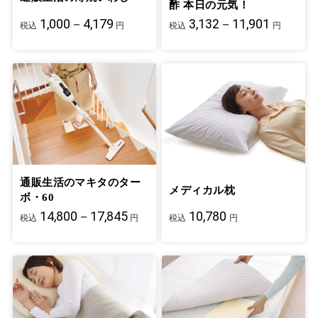
酢 本日の元気！
1,000－4,179
3,132－11,901
税込
円
税込
円
通販生活のマキタのター
メディカル枕
ボ・60
14,800－17,845
10,780
税込
円
税込
円