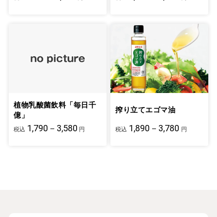
植物乳酸菌飲料「毎日千
搾り立てエゴマ油
億」
1,790－3,580
1,890－3,780
税込
円
税込
円