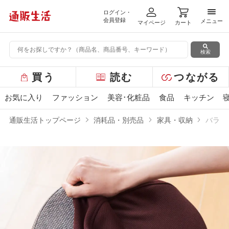
ログイン・
メニ
会員登録
メニュー
マイページ
カート
検索
グ
買う
読む
つながる
ロ
ー
お気に入り
ファッション
美容･化粧品
食品
キッチン
バ
ル
通販生活トップページ
消耗品・別売品
家具・収納
バラン
メ
ニ
ュ
ー