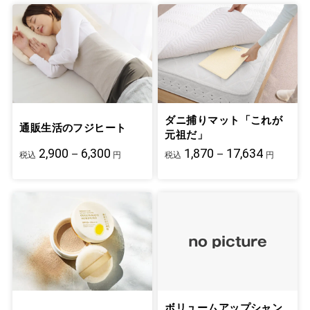
ダニ捕りマット「これが
通販生活のフジヒート
元祖だ」
2,900－6,300
1,870－17,634
税込
円
税込
円
ボリュームアップシャン