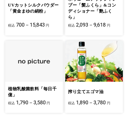
UVカットシルクパウダー
プー「髪ふくら」&コン
「黄金まゆの絹粉」
ディショナー「艶ふく
ら」
700－15,843
2,093－9,618
税込
円
税込
円
植物乳酸菌飲料「毎日千
搾り立てエゴマ油
億」
1,790－3,580
1,890－3,780
税込
円
税込
円