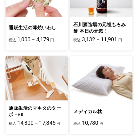
石川酒造場の元祖もろみ
通販生活の薄焼いわし
酢 本日の元気！
1,000－4,179
3,132－11,901
税込
円
税込
円
通販生活のマキタのター
メディカル枕
ボ・60
14,800－17,845
10,780
税込
円
税込
円