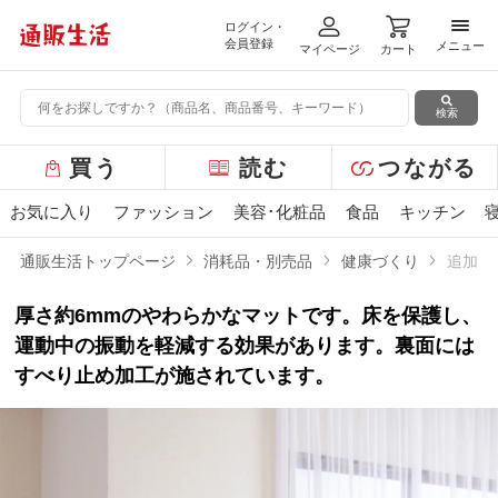
ログイン・
メニ
会員登録
メニュー
マイページ
カート
検索
グ
買う
読む
つながる
ロ
ー
お気に入り
ファッション
美容･化粧品
食品
キッチン
バ
ル
通販生活トップページ
消耗品・別売品
健康づくり
追加用
メ
ニ
厚さ約6mmのやわらかなマットです。床を保護し、
ュ
ー
運動中の振動を軽減する効果があります。裏面には
すべり止め加工が施されています。