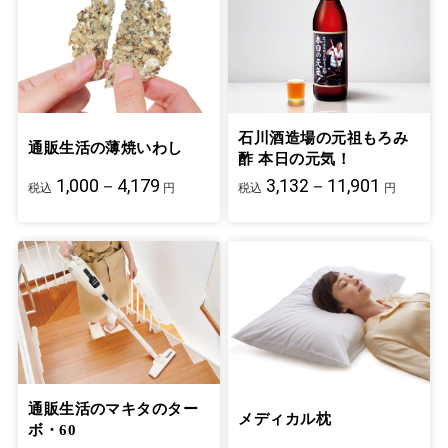
石川酒造場の元祖もろみ
通販生活の薄焼いわし
酢 本日の元気！
1,000－4,179
3,132－11,901
税込
円
税込
円
通販生活のマキタのター
メディカル枕
ボ・60