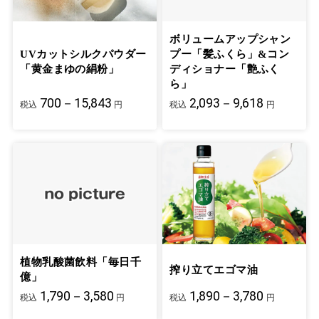
ボリュームアップシャン
UVカットシルクパウダー
プー「髪ふくら」&コン
「黄金まゆの絹粉」
ディショナー「艶ふく
ら」
700－15,843
2,093－9,618
税込
円
税込
円
植物乳酸菌飲料「毎日千
搾り立てエゴマ油
億」
1,790－3,580
1,890－3,780
税込
円
税込
円