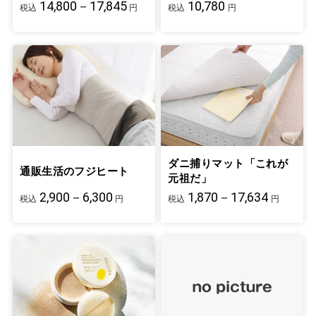
14,800－17,845
10,780
税込
円
税込
円
ダニ捕りマット「これが
通販生活のフジヒート
元祖だ」
2,900－6,300
1,870－17,634
税込
円
税込
円