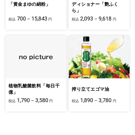
「黄金まゆの絹粉」
ディショナー「艶ふく
ら」
700－15,843
2,093－9,618
税込
円
税込
円
植物乳酸菌飲料「毎日千
搾り立てエゴマ油
億」
1,790－3,580
1,890－3,780
税込
円
税込
円