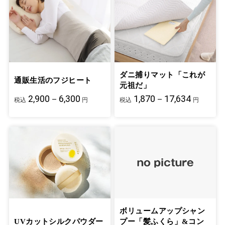
ダニ捕りマット「これが
通販生活のフジヒート
元祖だ」
2,900－6,300
1,870－17,634
税込
円
税込
円
ボリュームアップシャン
UVカットシルクパウダー
プー「髪ふくら」&コン