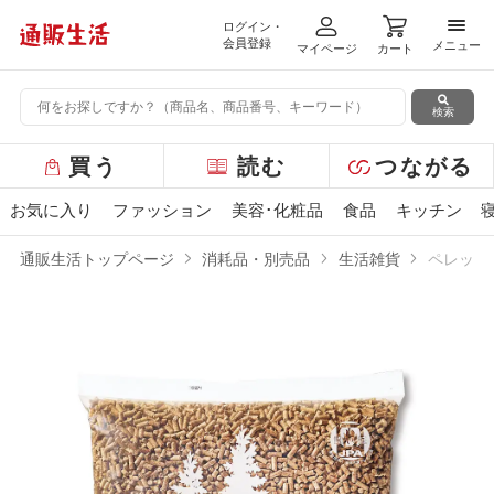
ログイン・
メニ
会員登録
メニュー
マイページ
カート
検索
グ
買う
読む
つながる
ロ
ー
お気に入り
ファッション
美容･化粧品
食品
キッチン
バ
ル
通販生活トップページ
消耗品・別売品
生活雑貨
ペレット
メ
ニ
ュ
ー