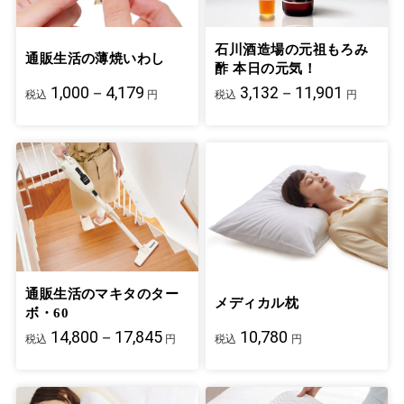
石川酒造場の元祖もろみ
通販生活の薄焼いわし
酢 本日の元気！
1,000－4,179
3,132－11,901
税込
円
税込
円
通販生活のマキタのター
メディカル枕
ボ・60
14,800－17,845
10,780
税込
円
税込
円